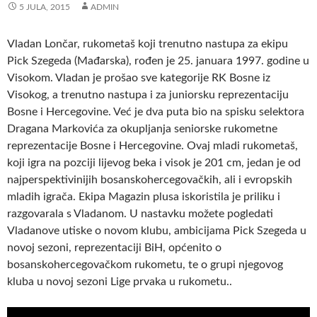
5 JULA, 2015
ADMIN
Vladan Lončar, rukometaš koji trenutno nastupa za ekipu
Pick Szegeda (Mađarska), rođen je 25. januara 1997. godine u
Visokom. Vladan je prošao sve kategorije RK Bosne iz
Visokog, a trenutno nastupa i za juniorsku reprezentaciju
Bosne i Hercegovine.
Već je dva puta bio na spisku selektora
Dragana Markovića za okupljanja seniorske rukometne
reprezentacije Bosne i Hercegovine. Ovaj mladi rukometaš,
koji igra na pozciji lijevog beka i visok je 201 cm, jedan je od
najperspektivinijih bosanskohercegovačkih, ali i evropskih
mladih igrača. Ekipa Magazin plusa iskoristila je priliku i
razgovarala s Vladanom. U nastavku možete pogledati
Vladanove utiske o novom klubu, ambicijama Pick Szegeda u
novoj sezoni, reprezentaciji BiH, općenito o
bosanskohercegovačkom rukometu, te o grupi njegovog
kluba u novoj sezoni Lige prvaka u rukometu..