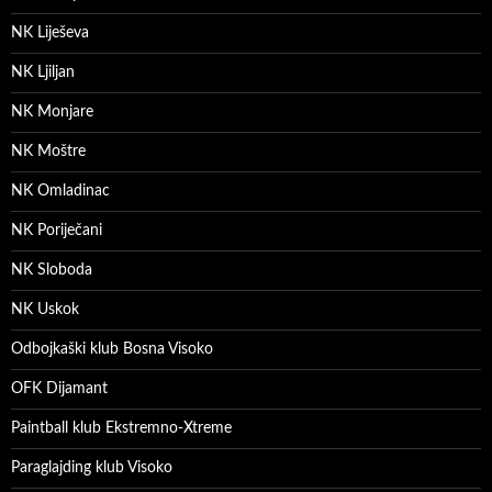
NK Liješeva
NK Ljiljan
NK Monjare
NK Moštre
NK Omladinac
NK Poriječani
NK Sloboda
NK Uskok
Odbojkaški klub Bosna Visoko
OFK Dijamant
Paintball klub Ekstremno-Xtreme
Paraglajding klub Visoko