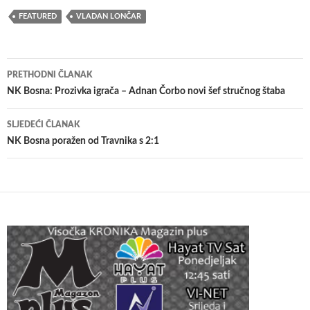
FEATURED
VLADAN LONČAR
Navigacija
PRETHODNI ČLANAK
članaka
NK Bosna: Prozivka igrača – Adnan Čorbo novi šef stručnog štaba
SLJEDEĆI ČLANAK
NK Bosna poražen od Travnika s 2:1