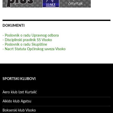
DOKUMENTI
- Poslovnik o radu Upravnog odbora
- Disciplinski pravilnik SS Visoko
- Poslovnik o radu Skupštine
- Nacrt Statuta Općinskog saveza Visoko
SPORTSKI KLUBOVI
Aero klub Izet Kurtalić
Aikido klub Agatsu
Bokserski klub Visoko