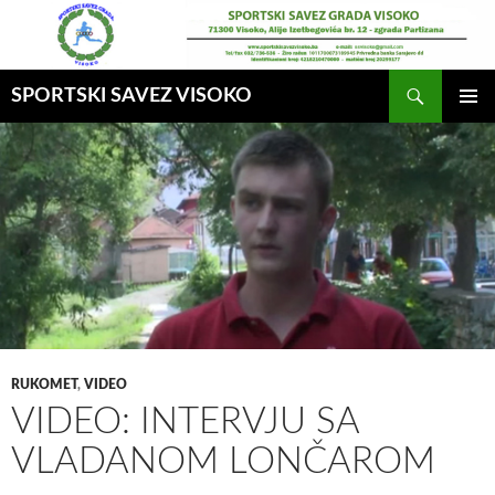
Idi
na
sadržaj
Pretraga
SPORTSKI SAVEZ VISOKO
GLAVNI
MENI
RUKOMET
,
VIDEO
VIDEO: INTERVJU SA
VLADANOM LONČAROM