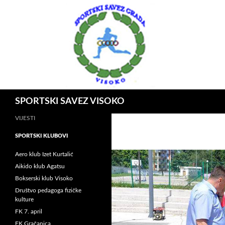
Idi
na
sadržaj
Pretraga
SPORTSKI SAVEZ VISOKO
VIJESTI
SPORTSKI KLUBOVI
Aero klub Izet Kurtalić
Aikido klub Agatsu
Bokserski klub Visoko
Društvo pedagoga fizičke
kulture
FK 7. april
FK Gračanica