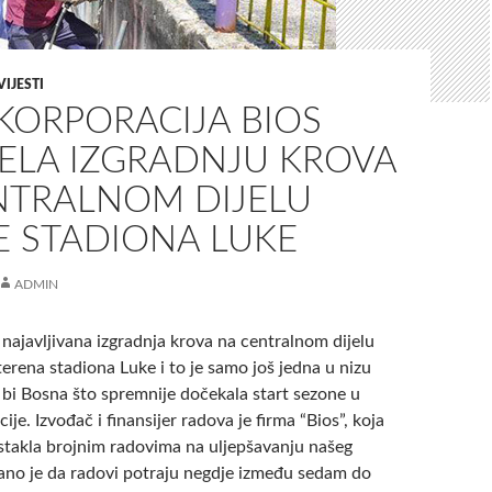
VIJESTI
KORPORACIJA BIOS
ELA IZGRADNJU KROVA
NTRALNOM DIJELU
E STADIONA LUKE
ADMIN
najavljivana izgradnja krova na centralnom dijelu
terena stadiona Luke i to je samo još jedna u nizu
 bi Bosna što spremnije dočekala start sezone u
cije. Izvođač i finansijer radova je firma “Bios”, koja
istakla brojnim radovima na uljepšavanju našeg
ano je da radovi potraju negdje između sedam do