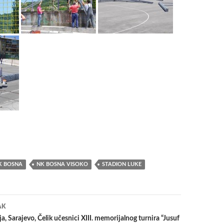
K BOSNA
NK BOSNA VISOKO
STADION LUKE
a
AK
a, Sarajevo, Čelik učesnici XIII. memorijalnog turnira “Jusuf