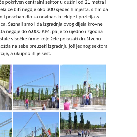
će pokriven centralni sektor u dužini od 21 metra i
jela će biti negdje oko 300 sjedećih mjesta, s tim da
en i poseban dio za novinarske ekipe i pozicija za
a. Saznali smo i da izgradnja ovog dijela krovne
šta negdje do 6.000 KM, pa je to ujedno i zgodna
stale visočke firme koje žele pokazati društvenu
ožda na sebe preuzeti izgradnju još jednog sektora
ije, a ukupno ih je šest.