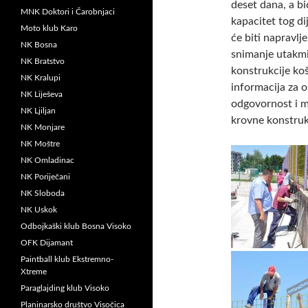
deset dana, a bi
MNK Doktori i Čarobnjaci
kapacitet tog di
Moto klub Karo
će biti napravlj
NK Bosna
snimanje utakmic
NK Bratstvo
konstrukcije ko
NK Kralupi
informacija za o
NK Liješeva
odgovornost i m
NK Ljiljan
krovne konstrukc
NK Monjare
NK Moštre
NK Omladinac
NK Poriječani
NK Sloboda
NK Uskok
Odbojkaški klub Bosna Visoko
OFK Dijamant
Paintball klub Ekstremno-
Xtreme
Paraglajding klub Visoko
Planinarsko društvo Visočica