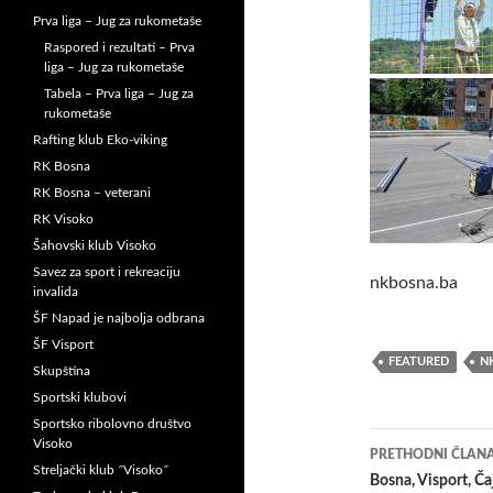
Prva liga – Jug za rukometaše
Raspored i rezultati – Prva
liga – Jug za rukometaše
Tabela – Prva liga – Jug za
rukometaše
Rafting klub Eko-viking
RK Bosna
RK Bosna – veterani
RK Visoko
Šahovski klub Visoko
Savez za sport i rekreaciju
nkbosna.ba
invalida
ŠF Napad je najbolja odbrana
ŠF Visport
FEATURED
N
Skupština
Sportski klubovi
Sportsko ribolovno društvo
Navigacij
Visoko
PRETHODNI ČLAN
Streljački klub ˝Visoko˝
članaka
Bosna, Visport, Čaj