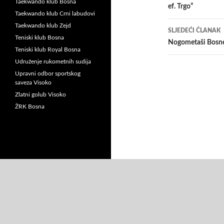
Taekwando klub Bosna
ef. Trgo”
Taekwando klub Crni labudovi
Taekwando klub Zejd
SLJEDEĆI ČLANAK
Teniski klub Bosna
Nogometaši Bosne
Teniski klub Royal Bosna
Udruženje rukometnih sudija
Upravni odbor sportskog
saveza Visoko
Zlatni golub Visoko
ŽRK Bosna