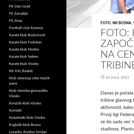
FK Stari Grad
FK Zanatlije
FK Zmaj
FOTO
,
NK BOSNA
,
Football club Kosmos
FOTO: 
Karate klub Budućnost
ZAPOČ
Karate klub Fudokan
Karate klub Moštre
NA CE
Karate klub Seiken
TRIBIN
Karate klub Visoko
KK XXL Basket
10 JULA, 2015
Klub obaranja ruke Vojnik
sreće
Klub ritmičke gimnastike
Danas je počela 
Visoko
tribine glavnog 
Konjički klub Visoko
aktivnosti, kako
Kontakt
Prvoj ligi Federa
Košarkaški klub Visoko
se do sada već 
Kuglaški klub Bosna
stadiona.
Planir
Lovačko društvo Srndać