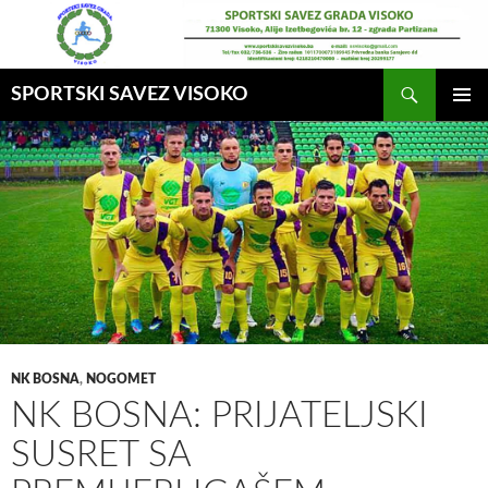
Idi
na
sadržaj
Pretraga
SPORTSKI SAVEZ VISOKO
GLAVNI
MENI
NK BOSNA
,
NOGOMET
NK BOSNA: PRIJATELJSKI
SUSRET SA