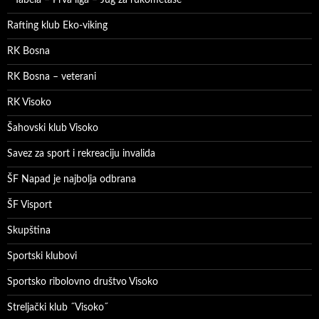
Tabela – Prva liga – Jug za rukometaše
Rafting klub Eko-viking
RK Bosna
RK Bosna – veterani
RK Visoko
Šahovski klub Visoko
Savez za sport i rekreaciju invalida
ŠF Napad je najbolja odbrana
ŠF Visport
Skupština
Sportski klubovi
Sportsko ribolovno društvo Visoko
Streljački klub ˝Visoko˝