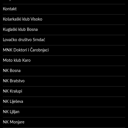
Kontakt
Košarkaški klub Visoko
Kuglaški klub Bosna
Lovačko društvo Srndać
MNK Doktori i Čarobnjaci
Moto klub Karo
NK Bosna
NK Bratstvo
NK Kralupi
NK Liješeva
NK Ljiljan
NK Monjare