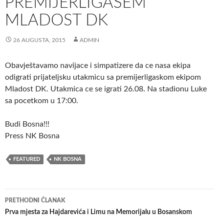
PREMIJERLIGAŠEM
MLADOST DK
26 AUGUSTA, 2015
ADMIN
Obavještavamo navijace i simpatizere da ce nasa ekipa
odigrati prijateljsku utakmicu sa premijerligaskom ekipom
Mladost DK.
Utakmica ce se igrati 26.08. Na stadionu Luke
sa pocetkom u 17:00.
Budi Bosna!!!
Press NK Bosna
FEATURED
NK BOSNA
Navigacija
PRETHODNI ČLANAK
članaka
Prva mjesta za Hajdarevića i Limu na Memorijalu u Bosanskom