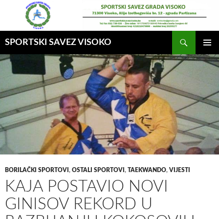
Idi
na
sadržaj
Pretraga
SPORTSKI SAVEZ VISOKO
GLAVNI
MENI
BORILAČKI SPORTOVI
,
OSTALI SPORTOVI
,
TAEKWANDO
,
VIJESTI
KAJA POSTAVIO NOVI
GINISOV REKORD U