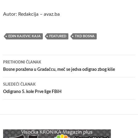
Autor: Redakcija – avaz.ba
EDIN KAJEVIC KAJA
FEATURED
TKD BOSNA
Navigacija
PRETHODNI ČLANAK
članaka
Bosne poražena u Gradačcu, meč se jedva odigrao zbog kiše
SLJEDEĆI ČLANAK
Odigrano 5. kole Prve lige FBiH