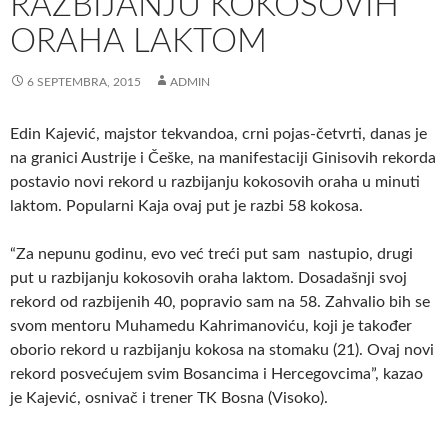
RAZBIJANJU KOKOSOVIH
ORAHA LAKTOM
6 SEPTEMBRA, 2015
ADMIN
Edin Kajević, majstor tekvandoa, crni pojas-četvrti, danas je
na granici Austrije i Češke, na manifestaciji Ginisovih rekorda
postavio novi rekord u razbijanju kokosovih oraha u minuti
laktom. Popularni Kaja ovaj put je razbi 58 kokosa.
“Za nepunu godinu, evo već treći put sam nastupio, drugi
put u razbijanju kokosovih oraha laktom. Dosadašnji svoj
rekord od razbijenih 40, popravio sam na 58. Zahvalio bih se
svom mentoru Muhamedu Kahrimanoviću, koji je također
oborio rekord u razbijanju kokosa na stomaku (21). Ovaj novi
rekord posvećujem svim Bosancima i Hercegovcima”, kazao
je Kajević, osnivač i trener TK Bosna (Visoko).