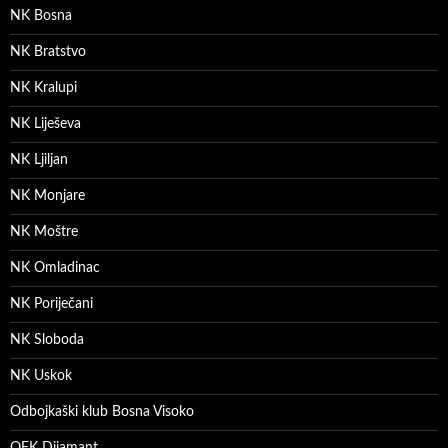
NK Bosna
NK Bratstvo
NK Kralupi
NK Liješeva
NK Ljiljan
NK Monjare
NK Moštre
NK Omladinac
NK Poriječani
NK Sloboda
NK Uskok
Odbojkaški klub Bosna Visoko