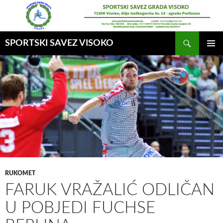
Idi
na
sadržaj
Pretraga
SPORTSKI SAVEZ VISOKO
GLAVNI
MENI
RUKOMET
FARUK VRAŽALIĆ ODLIČAN
U POBJEDI FUCHSE