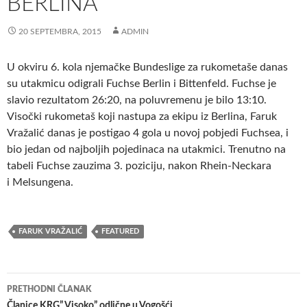
BERLINA
20 SEPTEMBRA, 2015
ADMIN
U okviru 6. kola njemačke Bundeslige za rukometaše danas
su utakmicu odigrali Fuchse Berlin i Bittenfeld. Fuchse je
slavio rezultatom 26:20, na poluvremenu je bilo 13:10.
Visočki rukometaš koji nastupa za ekipu iz Berlina, Faruk
Vražalić danas je postigao 4 gola u novoj pobjedi Fuchsea, i
bio jedan od najboljih pojedinaca na utakmici. Trenutno na
tabeli Fuchse zauzima 3. poziciju, nakon Rhein-Neckara
i Melsungena.
FARUK VRAŽALIĆ
FEATURED
Navigacija
PRETHODNI ČLANAK
Članice KRG” Visoko” odlične u Vogošći