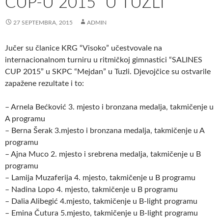
CUP-U 2015” U TUZLI
27 SEPTEMBRA, 2015
ADMIN
Jučer su članice KRG “Visoko” učestvovale na
internacionalnom turniru u ritmičkoj gimnastici “SALINES
CUP 2015” u SKPC “Mejdan” u Tuzli. Djevojčice su ostvarile
zapažene rezultate i to:
– Arnela Bećković 3. mjesto i bronzana medalja, takmičenje u
A programu
– Berna Šerak 3.mjesto i bronzana medalja, takmičenje u A
programu
– Ajna Muco 2. mjesto i srebrena medalja, takmičenje u B
programu
– Lamija Muzaferija 4. mjesto, takmičenje u B programu
– Nadina Lopo 4. mjesto, takmičenje u B programu
– Dalia Alibegić 4.mjesto, takmičenje u B-light programu
– Emina Čutura 5.mjesto, takmičenje u B-light programu