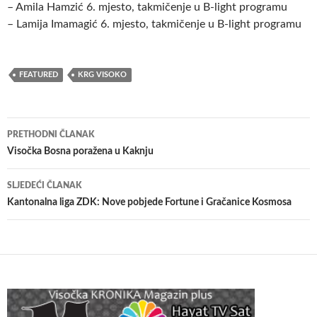
– Amila Hamzić 6. mjesto, takmičenje u B-light programu
– Lamija Imamagić 6. mjesto, takmičenje u B-light programu
FEATURED
KRG VISOKO
Navigacija
PRETHODNI ČLANAK
članaka
Visočka Bosna poražena u Kaknju
SLJEDEĆI ČLANAK
Kantonalna liga ZDK: Nove pobjede Fortune i Gračanice Kosmosa