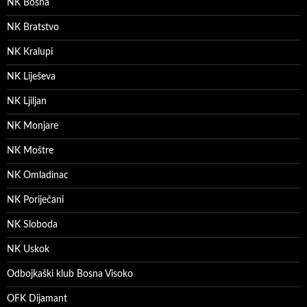
NK Bosna
NK Bratstvo
NK Kralupi
NK Liješeva
NK Ljiljan
NK Monjare
NK Moštre
NK Omladinac
NK Poriječani
NK Sloboda
NK Uskok
Odbojkaški klub Bosna Visoko
OFK Dijamant