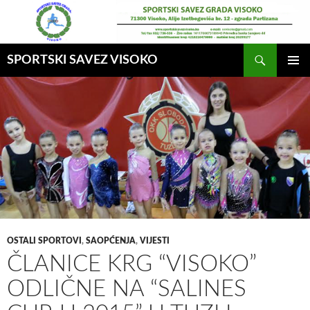
Idi
na
sadržaj
Pretraga
SPORTSKI SAVEZ VISOKO
GLAVNI
MENI
OSTALI SPORTOVI
,
SAOPĆENJA
,
VIJESTI
ČLANICE KRG “VISOKO”
ODLIČNE NA “SALINES