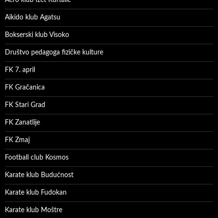
Aero klub Izet Kurtalić
Aikido klub Agatsu
Bokserski klub Visoko
Društvo pedagoga fizičke kulture
FK 7. april
FK Gračanica
FK Stari Grad
FK Zanatlije
FK Zmaj
Football club Kosmos
Karate klub Budućnost
Karate klub Fudokan
Karate klub Moštre