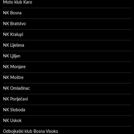
Moto klub Karo
NK Bosna
NK Bratstvo
NK Kralupi
NK Liješeva
NK Ljiljan
NK Monjare
NK Moštre
NK Omladinac
NK Poriječani
NK Sloboda
NK Uskok
Odbojkaški klub Bosna Visoko