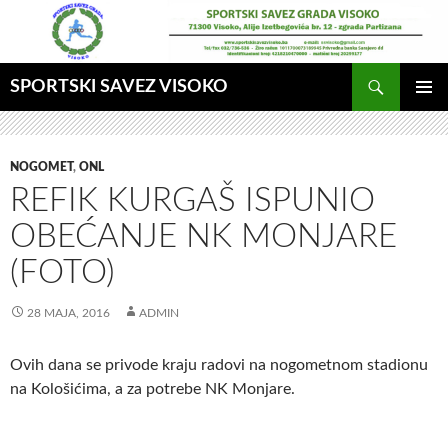
Idi
na
sadržaj
Pretraga
SPORTSKI SAVEZ VISOKO
GLAVNI
MENI
NOGOMET
,
ONL
REFIK KURGAŠ ISPUNIO
OBEĆANJE NK MONJARE
(FOTO)
28 MAJA, 2016
ADMIN
Ovih dana se privode kraju radovi na nogometnom stadionu
na Kološićima, a za potrebe NK Monjare.