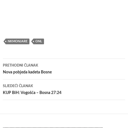
NKMONJARE
ONL
Navigacija
PRETHODNI ČLANAK
članaka
Nova pobjeda kadeta Bosne
SLJEDEĆI ČLANAK
KUP BiH: Vogošća – Bosna 27:24