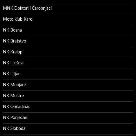
MNK Doktori i Čarobnjaci
Moto klub Karo
NK Bosna
NK Bratstvo
NK Kralupi
NK Liješeva
NK Ljiljan
NK Monjare
NK Moštre
NK Omladinac
NK Poriječani
NK Sloboda