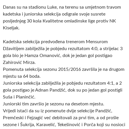
Danas su na stadionu Luke, na terenu sa umjetnom travom
kadetska i juniorska selekcija odigrale svoje susrete
posljednjeg 30 kola Kvalitetne omladinske lige protiv NK
Kiseljak.
Kadetska selekcija predvođena trenerom Mensurom
Džavitijem zabilježila je pobjedu rezultatom 4:0, a strijelac 3
gola bio je Hamza Omanović, dok je jedan gol postigao
Zahirović Mirza.
Pomenuta selekcija sezonu 2015/2016 završila je na drugom
mjestu sa 64 boda.
Juniorska selekcija zabilježila je pobjedu rezultatom 4:1, a 2
gola postigao je Adnan Pandžić, dok su po jedan gol postigli
Suša i Planinčić.
Juniorski tim završio je sezonu na desetom mjestu.
Vrijedi istaći da su iz pomenute dvije selekcije Pandžić,
Premčeski i Fejzagić već debitovali za prvi tim, a od prošle
sezone i Šukrija, Karavelić, Tekešinović i Porča koji su nosioci