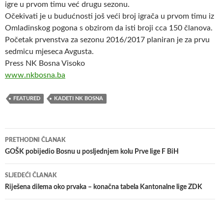
igre u prvom timu već drugu sezonu.
Očekivati je u budućnosti još veći broj igrača u prvom timu iz
Omladinskog pogona s obzirom da isti broji cca 150 članova.
Početak prvenstva za sezonu 2016/2017 planiran je za prvu
sedmicu mjeseca Avgusta.
Press NK Bosna Visoko
www.nkbosna.ba
FEATURED
KADETI NK BOSNA
Navigacija
PRETHODNI ČLANAK
članaka
GOŠK pobijedio Bosnu u posljednjem kolu Prve lige F BiH
SLJEDEĆI ČLANAK
Riješena dilema oko prvaka – konačna tabela Kantonalne lige ZDK