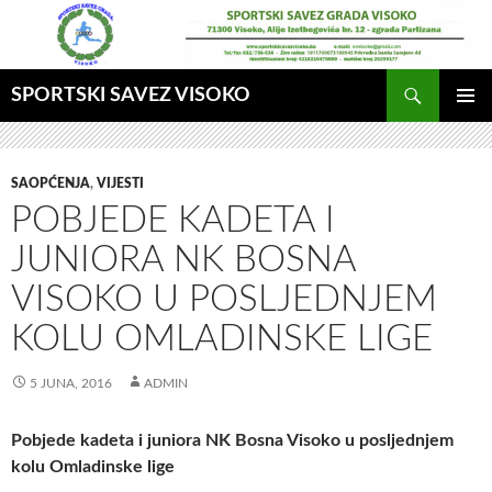
Idi
na
sadržaj
Pretraga
SPORTSKI SAVEZ VISOKO
GLAVNI
MENI
SAOPĆENJA
,
VIJESTI
POBJEDE KADETA I
JUNIORA NK BOSNA
VISOKO U POSLJEDNJEM
KOLU OMLADINSKE LIGE
5 JUNA, 2016
ADMIN
Pobjede kadeta i juniora NK Bosna Visoko u posljednjem
kolu Omladinske lige