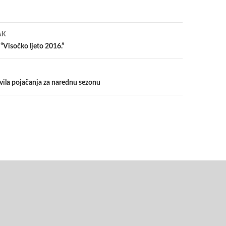
a
AK
Visočko ljeto 2016.”
ila pojačanja za narednu sezonu