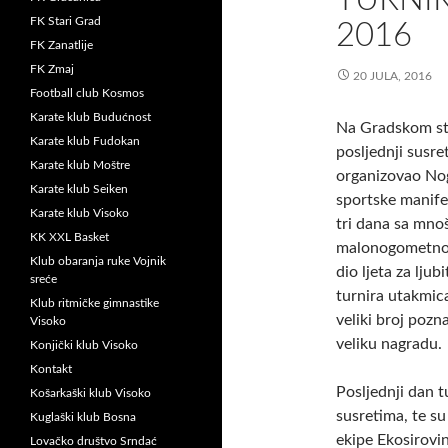
FK Stari Grad
2016
FK Zanatlije
FK Zmaj
20 JULA, 2016
Football club Kosmos
Karate klub Budućnost
Na Gradskom sta
Karate klub Fudokan
posljednji susr
Karate klub Moštre
organizovao No
Karate klub Seiken
sportske manife
Karate klub Visoko
tri dana sa mno
KK XXL Basket
malonogometnom
Klub obaranja ruke Vojnik
dio ljeta za lju
sreće
turnira utakmic
Klub ritmičke gimnastike
veliki broj pozna
Visoko
veliku nagradu.
Konjički klub Visoko
Kontakt
Posljednji dan t
Košarkaški klub Visoko
susretima, te s
Kuglaški klub Bosna
ekipe Ekosirovin
Lovačko društvo Srndać