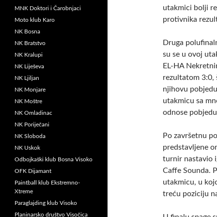
utakmici bolji re
MNK Doktori i Čarobnjaci
protivnika rezult
Moto klub Karo
NK Bosna
Druga polufinaln
NK Bratstvo
su se u ovoj uta
NK Kralupi
EL-HA Nekretnin
NK Liješeva
rezultatom 3:0, 
NK Ljiljan
njihovu pobjedu, 
NK Monjare
utakmicu sa mn
NK Moštre
odnose pobjedu 
NK Omladinac
NK Poriječani
Po završetnu po
NK Sloboda
predstavljene o
NK Uskok
turnir nastavio
Odbojkaški klub Bosna Visoko
Caffe Sounda. Po
OFK Dijamant
utakmicu, u kojo
Paintball klub Ekstremno-
Xtreme
treću poziciju n
Paraglajding klub Visoko
Planinarsko društvo Visočica