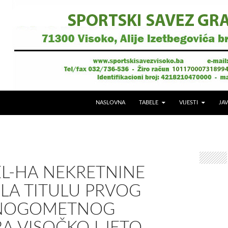
NASLOVNA
TABELE
VIJESTI
JAV
EL-HA NEKRETNINE
LA TITULU PRVOG
NOGOMETNOG
A VISOČKO LJETO