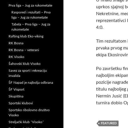
U finalu snage s
Prva liga – Jug za rukometaše
uprkos sjajnoj b
Raspored i rezultati – Prva
Nekretnine, međ
liga – Jug za rukometaše
reprezentativci 
Tabela – Prva liga – Jug za
4:0.
rukometaše
Rafting klub Eko-viking
Tim rezultatom i
RK Bosna
prvaka prvog ma
RK Bosna – veterani
ekipa Ekosirovin
RK Visoko
Šahovski klub Visoko
Po završetku fin
Savez za sport i rekreaciju
najboljim ekipam
invalida
pozicije nagrađen
ŠF Napad je najbolja odbrana
titulu najboljeg
ŠF Visport
Nermin Jusić (EL
Skupština
turnira dobio Og
Sportski klubovi
Sportsko ribolovno društvo
Visoko
Streljački klub ˝Visoko˝
FEATURED