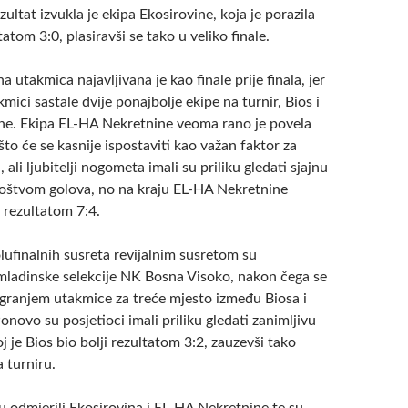
zultat izvukla je ekipa Ekosirovine, koja je porazila
atom 3:0, plasiravši se tako u veliko finale.
a utakmica najavljivana je kao finale prije finala, jer
kmici sastale dvije ponajbolje ekipe na turnir, Bios i
e. Ekipa EL-HA Nekretnine veoma rano je povela
što će se kasnije ispostaviti kao važan faktor za
ali ljubitelji nogometa imali su priliku gledati sjajnu
oštvom golova, no na kraju EL-HA Nekretnine
rezultatom 7:4.
lufinalnih susreta revijalnim susretom su
mladinske selekcije NK Bosna Visoko, nakon čega se
 igranjem utakmice za treće mjesto između Biosa i
novo su posjetioci imali priliku gledati zanimljivu
j je Bios bio bolji rezultatom 3:2, zauzevši tako
a turniru.