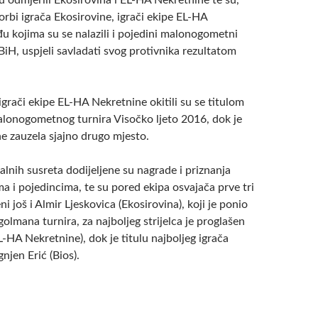
u odmjerili Ekosirovina i EL-HA Nekretnine te su,
orbi igrača Ekosirovine, igrači ekipe EL-HA
u kojima su se nalazili i pojedini malonogometni
BiH, uspjeli savladati svog protivnika rezultatom
grači ekipe EL-HA Nekretnine okitili su se titulom
lonogometnog turnira Visočko ljeto 2016, dok je
e zauzela sjajno drugo mjesto.
alnih susreta dodijeljene su nagrade i priznanja
a i pojedincima, te su pored ekipa osvajača prve tri
i još i Almir Ljeskovica (Ekosirovina), koji je ponio
 golmana turnira, za najboljeg strijelca je proglašen
-HA Nekretnine), dok je titulu najboljeg igrača
njen Erić (Bios).