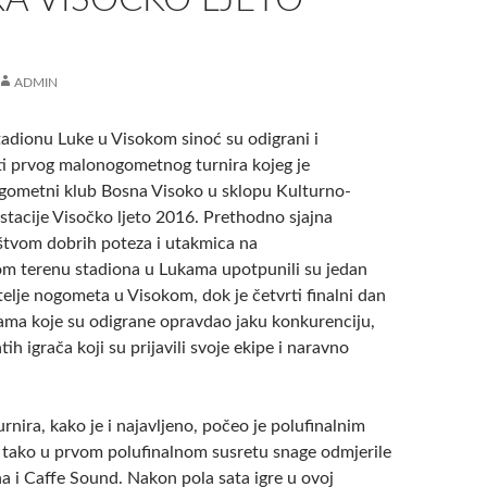
ADMIN
dionu Luke u Visokom sinoć su odigrani i
eti prvog malonogometnog turnira kojeg je
gometni klub Bosna Visoko u sklopu Kulturno-
stacije Visočko ljeto 2016.
Prethodno sjajna
štvom dobrih poteza i utakmica na
 terenu stadiona u Lukama upotpunili su jedan
bitelje nogometa u Visokom, dok je četvrti finalni dan
ama koje su odigrane opravdao jaku konkurenciju,
tih igrača koji su prijavili svoje ekipe i naravno
urnira, kako je i najavljeno, počeo je polufinalnim
u tako u prvom polufinalnom susretu snage odmjerile
a i Caffe Sound. Nakon pola sata igre u ovoj