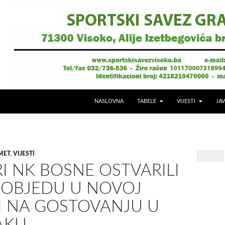
NASLOVNA
TABELE
VIJESTI
JAV
MET
,
VIJESTI
I NK BOSNE OSTVARILI
POBJEDU U NOVOJ
I NA GOSTOVANJU U
AKU