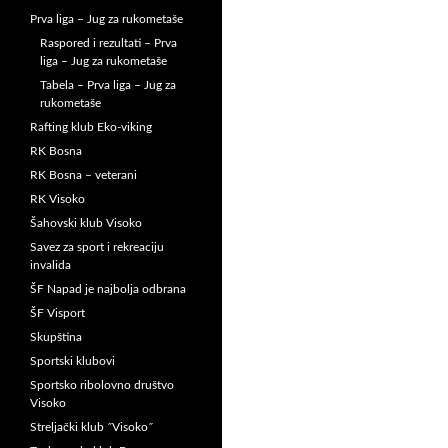
Prva liga – Jug za rukometaše
Raspored i rezultati – Prva
liga – Jug za rukometaše
Tabela – Prva liga – Jug za
rukometaše
Rafting klub Eko-viking
RK Bosna
RK Bosna – veterani
RK Visoko
Šahovski klub Visoko
Savez za sport i rekreaciju
invalida
ŠF Napad je najbolja odbrana
ŠF Visport
Skupština
Sportski klubovi
Sportsko ribolovno društvo
Visoko
Streljački klub ˝Visoko˝