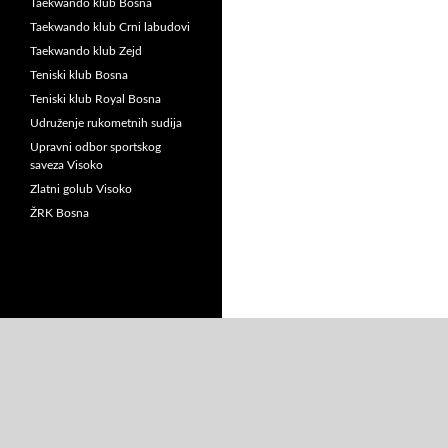
Taekwando klub Bosna
Taekwando klub Crni labudovi
Taekwando klub Zejd
Teniski klub Bosna
Teniski klub Royal Bosna
Udruženje rukometnih sudija
Upravni odbor sportskog
saveza Visoko
Zlatni golub Visoko
ŽRK Bosna