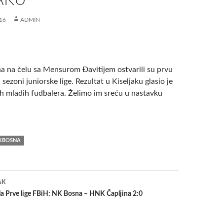
16
ADMIN
a na čelu sa Mensurom Đavitijem ostvarili su prvu
sezoni juniorske lige. Rezultat u Kiseljaku glasio je
ih mladih fudbalera. Želimo im sreću u nastavku
KBOSNA
a
AK
ola Prve lige FBiH: NK Bosna – HNK Čapljina 2:0