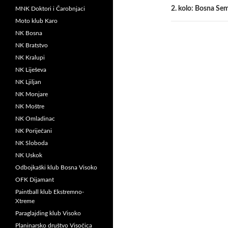
2. kolo: Bosna Se
MNK Doktori i Čarobnjaci
Moto klub Karo
NK Bosna
NK Bratstvo
NK Kralupi
NK Liješeva
NK Ljiljan
NK Monjare
NK Moštre
NK Omladinac
NK Poriječani
NK Sloboda
NK Uskok
Odbojkaški klub Bosna Visoko
OFK Dijamant
Paintball klub Ekstremno-
Xtreme
Paraglajding klub Visoko
Planinarsko društvo Visočica