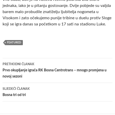
jednaka, iako je u pitanju gostovanje. Dvije pobjede su valjda
barem malo probudile znatiželju ljubitelja nogometa u
Visokom i zato očekujemo punije tribine u duelu protiv Sloge
koji se igra danas sa početkom u 17 sati na stadionu Luke.
FEATURED
Navigacija
PRETHODNI ČLANAK
članaka
Prvo okupljanje igrača RK Bosna Centrotrans – mnogo promjena u
novoj sezoni
SLJEDEĆI ČLANAK
Bosna tri od tri