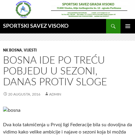
Idi
na
sadržaj
Pretraga
SPORTSKI SAVEZ VISOKO
GLAVNI
MENI
NK BOSNA
,
VIJESTI
BOSNA IDE PO TREĆU
POBJEDU U SEZONI,
DANAS PROTIV SLOGE
20 AUGUSTA, 2016
ADMIN
Dva kola takmičenja u Prvoj ligi Federacije bila su dovoljna da
vidimo kako velike ambicije i najave o sezoni koja bi možda