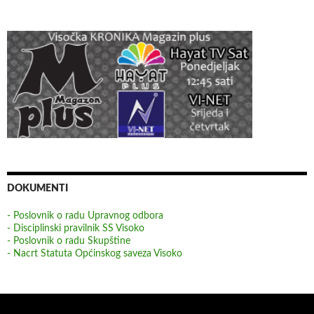
DOKUMENTI
- Poslovnik o radu Upravnog odbora
- Disciplinski pravilnik SS Visoko
- Poslovnik o radu Skupštine
- Nacrt Statuta Općinskog saveza Visoko