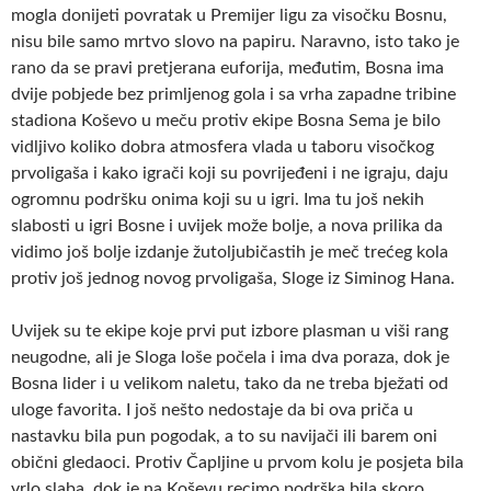
mogla donijeti povratak u Premijer ligu za visočku Bosnu,
nisu bile samo mrtvo slovo na papiru. Naravno, isto tako je
rano da se pravi pretjerana euforija, međutim, Bosna ima
dvije pobjede bez primljenog gola i sa vrha zapadne tribine
stadiona Koševo u meču protiv ekipe Bosna Sema je bilo
vidljivo koliko dobra atmosfera vlada u taboru visočkog
prvoligaša i kako igrači koji su povrijeđeni i ne igraju, daju
ogromnu podršku onima koji su u igri. Ima tu još nekih
slabosti u igri Bosne i uvijek može bolje, a nova prilika da
vidimo još bolje izdanje žutoljubičastih je meč trećeg kola
protiv još jednog novog prvoligaša, Sloge iz Siminog Hana.
Uvijek su te ekipe koje prvi put izbore plasman u viši rang
neugodne, ali je Sloga loše počela i ima dva poraza, dok je
Bosna lider i u velikom naletu, tako da ne treba bježati od
uloge favorita. I još nešto nedostaje da bi ova priča u
nastavku bila pun pogodak, a to su navijači ili barem oni
obični gledaoci. Protiv Čapljine u prvom kolu je posjeta bila
vrlo slaba, dok je na Koševu recimo podrška bila skoro