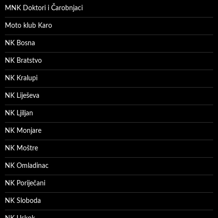
MNK Doktori i Čarobnjaci
Moto klub Karo
NK Bosna
NK Bratstvo
NK Kralupi
NK Liješeva
NK Ljiljan
NK Monjare
NK Moštre
NK Omladinac
NK Poriječani
NK Sloboda