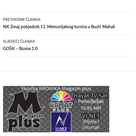
Navigacija
PRETHODNI ČLANAK
članaka
NK Zmaj pobjednik 11. Memorijalnog turnira u Buzić Mahali
SLJEDEĆI ČLANAK
GOŠK – Bosna 1:0