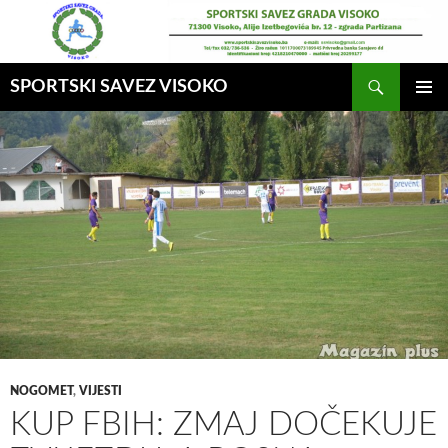
Idi
na
sadržaj
Pretraga
SPORTSKI SAVEZ VISOKO
GLAVNI
MENI
NOGOMET
,
VIJESTI
KUP FBIH: ZMAJ DOČEKUJE