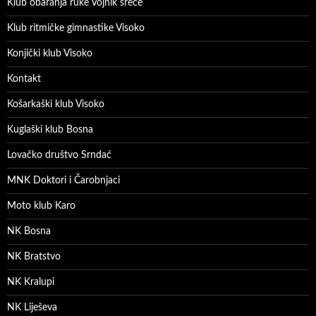
Klub obaranja ruke Vojnik sreće
Klub ritmičke gimnastike Visoko
Konjički klub Visoko
Kontakt
Košarkaški klub Visoko
Kuglaški klub Bosna
Lovačko društvo Srndać
MNK Doktori i Čarobnjaci
Moto klub Karo
NK Bosna
NK Bratstvo
NK Kralupi
NK Liješeva