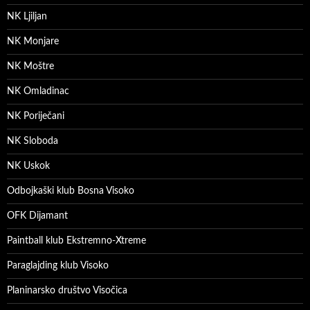
NK Ljiljan
NK Monjare
NK Moštre
NK Omladinac
NK Poriječani
NK Sloboda
NK Uskok
Odbojkaški klub Bosna Visoko
OFK Dijamant
Paintball klub Ekstremno-Xtreme
Paraglajding klub Visoko
Planinarsko društvo Visočica