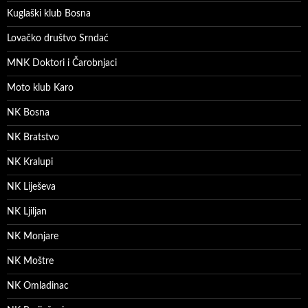
Kuglaški klub Bosna
Lovačko društvo Srndać
MNK Doktori i Čarobnjaci
Moto klub Karo
NK Bosna
NK Bratstvo
NK Kralupi
NK Liješeva
NK Ljiljan
NK Monjare
NK Moštre
NK Omladinac