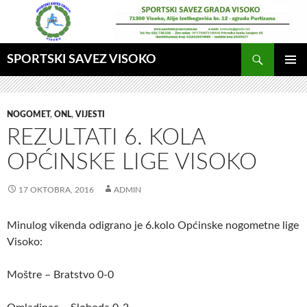
Idi
na
sadržaj
Pretraga
SPORTSKI SAVEZ VISOKO
GLAVNI
MENI
NOGOMET
,
ONL
,
VIJESTI
REZULTATI 6. KOLA
OPĆINSKE LIGE VISOKO
17 OKTOBRA, 2016
ADMIN
Minulog vikenda odigrano je 6.kolo Općinske nogometne lige
Visoko:
Moštre – Bratstvo 0-0