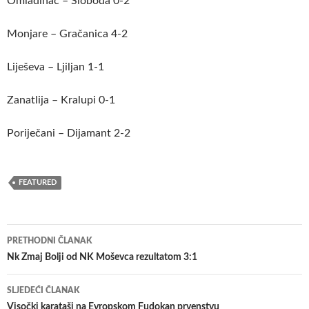
Omladinac – Sloboda 0-2
Monjare – Gračanica 4-2
Liješeva – Ljiljan 1-1
Zanatlija – Kralupi 0-1
Poriječani – Dijamant 2-2
FEATURED
Navigacija
PRETHODNI ČLANAK
članaka
Nk Zmaj Bolji od NK Moševca rezultatom 3:1
SLJEDEĆI ČLANAK
Visočki karataši na Evropskom Fudokan prvenstvu