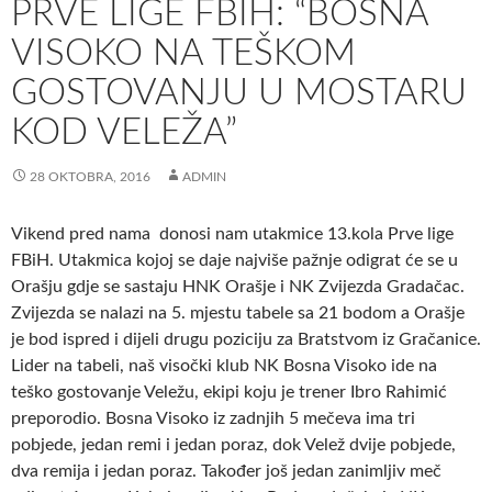
PRVE LIGE FBIH: “BOSNA
VISOKO NA TEŠKOM
GOSTOVANJU U MOSTARU
KOD VELEŽA”
28 OKTOBRA, 2016
ADMIN
Vikend pred nama donosi nam utakmice 13.kola Prve lige
FBiH. Utakmica kojoj se daje najviše pažnje odigrat će se u
Orašju gdje se sastaju HNK Orašje i NK Zvijezda Gradačac.
Zvijezda se nalazi na 5. mjestu tabele sa 21 bodom a Orašje
je bod ispred i dijeli drugu poziciju za Bratstvom iz Gračanice.
Lider na tabeli, naš visočki klub NK Bosna Visoko ide na
teško gostovanje Veležu, ekipi koju je trener Ibro Rahimić
preporodio. Bosna Visoko iz zadnjih 5 mečeva ima tri
pobjede, jedan remi i jedan poraz, dok Velež dvije pobjede,
dva remija i jedan poraz. Također još jedan zanimljiv meč