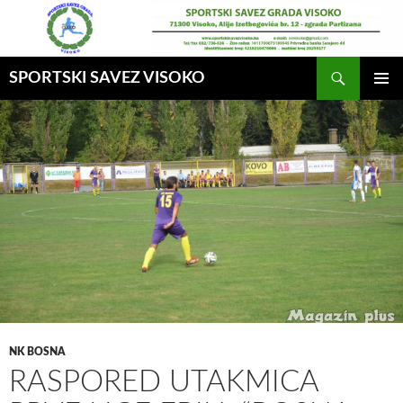
Idi
na
sadržaj
Pretraga
SPORTSKI SAVEZ VISOKO
GLAVNI
MENI
NK BOSNA
RASPORED UTAKMICA