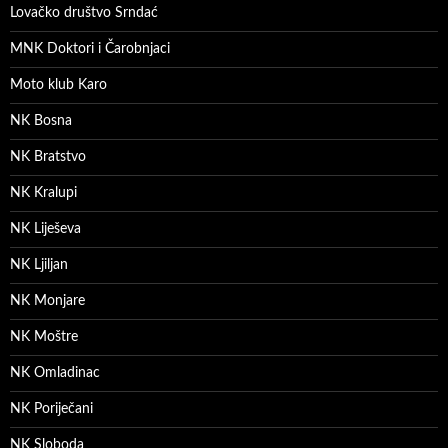
Lovačko društvo Srndać
MNK Doktori i Čarobnjaci
Moto klub Karo
NK Bosna
NK Bratstvo
NK Kralupi
NK Liješeva
NK Ljiljan
NK Monjare
NK Moštre
NK Omladinac
NK Poriječani
NK Sloboda