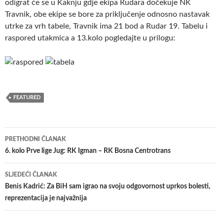
odigrat će se u Kaknju gdje ekipa Rudara dočekuje NK
Travnik, obe ekipe se bore za priključenje odnosno nastavak
utrke za vrh tabele, Travnik ima 21 bod a Rudar 19. Tabelu i
raspored utakmica a 13.kolo pogledajte u prilogu:
FEATURED
Navigacija
PRETHODNI ČLANAK
članaka
6. kolo Prve lige Jug: RK Igman – RK Bosna Centrotrans
SLJEDEĆI ČLANAK
Benis Kadrić: Za BiH sam igrao na svoju odgovornost uprkos bolesti,
reprezentacija je najvažnija