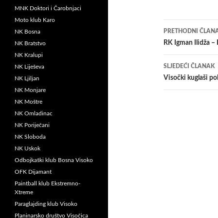
MNK Doktori i Čarobnjaci
Moto klub Karo
Navigacij
PRETHODNI ČLAN
NK Bosna
članaka
RK Igman Ilidža –
NK Bratstvo
NK Kralupi
SLJEDEĆI ČLANAK
NK Liješeva
Visočki kuglaši po
NK Ljiljan
NK Monjare
NK Moštre
NK Omladinac
NK Poriječani
NK Sloboda
NK Uskok
Odbojkaški klub Bosna Visoko
OFK Dijamant
Paintball klub Ekstremno-
Xtreme
Paraglajding klub Visoko
Planinarsko društvo Visočica