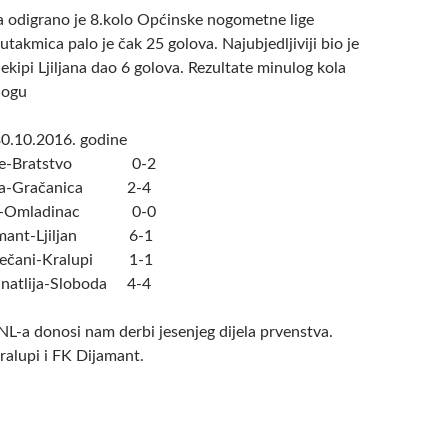
 odigrano je 8.kolo Općinske nogometne lige
utakmica palo je čak 25 golova. Najubjedljiviji bio je
 ekipi Ljiljana dao 6 golova. Rezultate minulog kola
logu
30.10.2016. godine
jare-Bratstvo 0-2
eševa-Gračanica 2-4
tre-Omladinac 0-0
ijamant-Ljiljan 6-1
riječani-Kralupi 1-1
anatlija-Sloboda 4-4
NL-a donosi nam derbi jesenjeg dijela prvenstva.
ralupi i FK Dijamant.