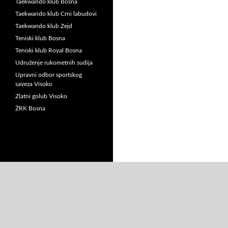
Taekwando klub Bosna
Taekwando klub Crni labudovi
Taekwando klub Zejd
Teniski klub Bosna
Teniski klub Royal Bosna
Udruženje rukometnih sudija
Upravni odbor sportskog
saveza Visoko
Zlatni golub Visoko
ŽRK Bosna