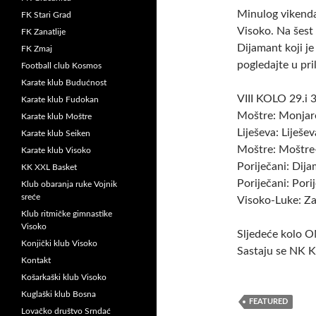
Minulog vikenda
FK Stari Grad
Visoko. Na šest 
FK Zanatlije
Dijamant koji je
FK Zmaj
pogledajte u pri
Football club Kosmos
Karate klub Budućnost
VIII KOLO 29.i 
Karate klub Fudokan
Moštre: Mon
Karate klub Moštre
Liješeva: Lij
Karate klub Seiken
Moštre: Moš
Karate klub Visoko
Poriječani: D
KK XXL Basket
Poriječani: Po
Klub obaranja ruke Vojnik
sreće
Visoko-Luke: Z
Klub ritmičke gimnastike
Visoko
Sljedeće kolo O
Konjički klub Visoko
Sastaju se NK K
Kontakt
Košarkaški klub Visoko
Kuglaški klub Bosna
FEATURED
Lovačko društvo Srndać