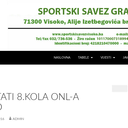
NASLOVNA
TABELE
VIJESTI
JAV
ATI 8.KOLA ONL-A
O
016
ADMIN