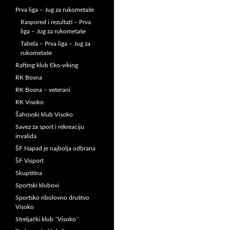
Prva liga – Jug za rukometaše
Raspored i rezultati – Prva
liga – Jug za rukometaše
Tabela – Prva liga – Jug za
rukometaše
Rafting klub Eko-viking
RK Bosna
RK Bosna – veterani
RK Visoko
Šahovski klub Visoko
Savez za sport i rekreaciju
invalida
ŠF Napad je najbolja odbrana
ŠF Visport
Skupština
Sportski klubovi
Sportsko ribolovno društvo
Visoko
Streljački klub ˝Visoko˝