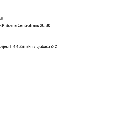
a
AK
 RK Bosna Centrotrans 20:30
bijedili KK Zrinski iz Ljubača 6:2