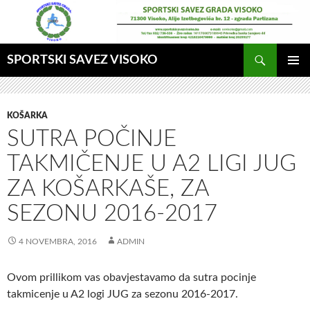
Idi
na
sadržaj
Pretraga
SPORTSKI SAVEZ VISOKO
GLAVNI
MENI
KOŠARKA
SUTRA POČINJE
TAKMIČENJE U A2 LIGI JUG
ZA KOŠARKAŠE, ZA
SEZONU 2016-2017
4 NOVEMBRA, 2016
ADMIN
Ovom prillikom vas obavjestavamo da sutra pocinje
takmicenje u A2 logi JUG za sezonu 2016-2017.