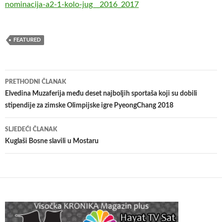
nominacija-a2-1-kolo-jug__2016_2017
FEATURED
Navigacija
PRETHODNI ČLANAK
članaka
Elvedina Muzaferija među deset najboljih sportaša koji su dobili
stipendije za zimske Olimpijske igre PyeongChang 2018
SLJEDEĆI ČLANAK
Kuglaši Bosne slavili u Mostaru