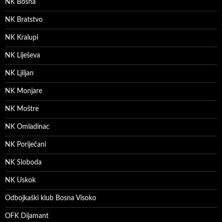
NK Bosna
NK Bratstvo
NK Kralupi
NK Liješeva
NK Ljiljan
NK Monjare
NK Moštre
NK Omladinac
NK Poriječani
NK Sloboda
NK Uskok
Odbojkaški klub Bosna Visoko
OFK Dijamant