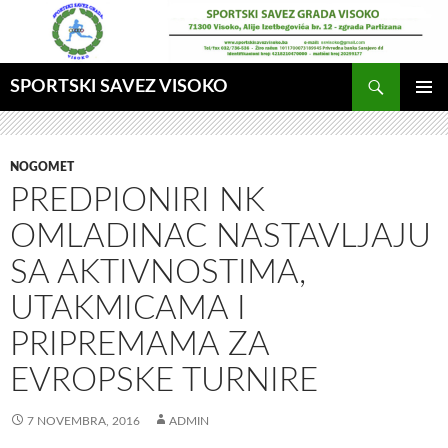
Idi
na
sadržaj
Pretraga
SPORTSKI SAVEZ VISOKO
GLAVNI
MENI
NOGOMET
PREDPIONIRI NK
OMLADINAC NASTAVLJAJU
SA AKTIVNOSTIMA,
UTAKMICAMA I
PRIPREMAMA ZA
EVROPSKE TURNIRE
7 NOVEMBRA, 2016
ADMIN