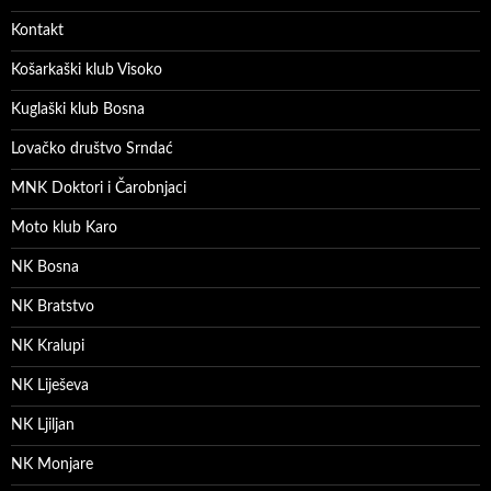
Kontakt
Košarkaški klub Visoko
Kuglaški klub Bosna
Lovačko društvo Srndać
MNK Doktori i Čarobnjaci
Moto klub Karo
NK Bosna
NK Bratstvo
NK Kralupi
NK Liješeva
NK Ljiljan
NK Monjare