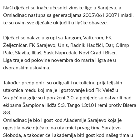
Naši dječaci su inače učesnici zimske lige u Sarajevu, a
Omladinac nastupa sa generacijama 2005\06 i 2007 i mlađi,
te su ovim sve dječake uključili u ligške obaveze.
Dječaci se nalaze u grupi sa Tangom, Valterom, FK
Željezničar, FK Sarajevo, Unis, Radnik Hadžići, Dar, Olimp
Pale, Slavija, Ilijaš, Sask Napredak, Novi Grad i Biser.
Liga traje od polovine novembra do marta i igra se u
dvoranskim uslovima.
Također predpioniri su odigrali i nekolicinu prijateljskih
utakmica među kojima je i gostovanje kod FK Velež u
Vrapčćima gdje su i poraženi 3:0, a pobjede su ostvarili nad
ekipama Šampiona Ilidža 5:3, Tango 13:10 i remi protiv Bisera
8:8.
Omladinac je bio i gost kod Akademije Sarajevo koja je
ugostila naše dječake na utakmici prvog tima Sarajevo
Sloboda, a također će i akademija biti gost kod našeg tima u