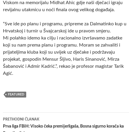
Viskom na memorijalu Midhat Ahic gdje naši dječaci igraju
revijalnu utakmicu u noći finala ovog velikog događaja.
“Sve ide po planu i
programu, pripreme za Dalmatinko kup u
Hrvatskoj i turnir u Švajcarskoj ide u pravom smjeru.
Mi polahko idemo ka cilju i racionalno izvršavamo zadatke
koji su nam prema planu i programu. Moram se zahvaliti i
prijateljima kluba koji su uvijek uz dječake i podržavaju
projekat, gospodin Mensur Šljivo, Haris Sinanović, Mirza
Šabanović i Admir Kadrić.”, rekao je profesor magistar Tarik
Agić.
FEATURED
Navigacija
PRETHODNI ČLANAK
članaka
Prva liga FBiH: Visoko čeka premijerligaša, Bosna sigurno korača ka