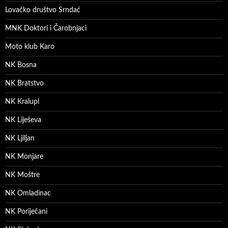
Lovačko društvo Srndać
MNK Doktori i Čarobnjaci
Moto klub Karo
NK Bosna
NK Bratstvo
NK Kralupi
NK Liješeva
NK Ljiljan
NK Monjare
NK Moštre
NK Omladinac
NK Poriječani