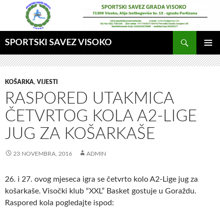
Idi
na
sadržaj
Pretraga
SPORTSKI SAVEZ VISOKO
GLAVNI
MENI
KOŠARKA
,
VIJESTI
RASPORED UTAKMICA
ČETVRTOG KOLA A2-LIGE
JUG ZA KOŠARKAŠE
23 NOVEMBRA, 2016
ADMIN
26. i 27. ovog mjeseca igra se četvrto kolo A2-Lige jug za
košarkaše. Visočki klub “XXL” Basket gostuje u Goraždu.
Raspored kola pogledajte ispod: