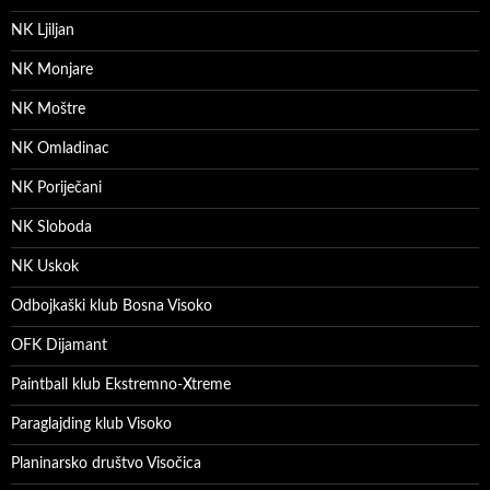
NK Ljiljan
NK Monjare
NK Moštre
NK Omladinac
NK Poriječani
NK Sloboda
NK Uskok
Odbojkaški klub Bosna Visoko
OFK Dijamant
Paintball klub Ekstremno-Xtreme
Paraglajding klub Visoko
Planinarsko društvo Visočica