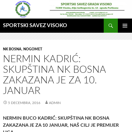
Idi
na
sadržaj
Pretraga
SPORTSKI SAVEZ VISOKO
GLAVNI
MENI
NK BOSNA
,
NOGOMET
NERMIN KADRIĆ:
SKUPŠTINA NK BOSNA
ZAKAZANA JE ZA 10.
JANUAR
5 DECEMBRA, 2016
ADMIN
NERMIN BUCO KADRIĆ: SKUPŠTINA NK BOSNA
ZAKAZANA JE ZA 10 JANUAR, NAŠ CILJ JE PREMIJER