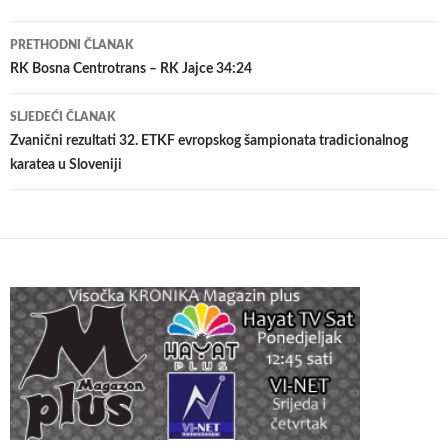
Navigacija
PRETHODNI ČLANAK
članaka
RK Bosna Centrotrans – RK Jajce 34:24
SLJEDEĆI ČLANAK
Zvanični rezultati 32. ETKF evropskog šampionata tradicionalnog
karatea u Sloveniji