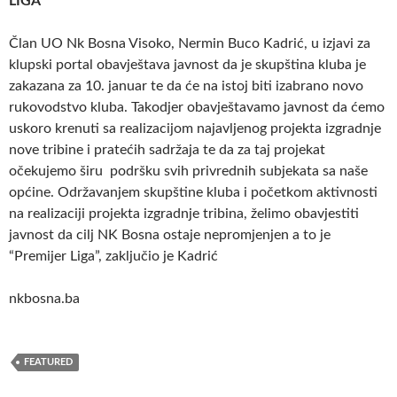
LIGA
Član UO Nk Bosna Visoko, Nermin Buco Kadrić, u izjavi za
klupski portal obavještava javnost da je skupština kluba je
zakazana za 10. januar te da će na istoj biti izabrano novo
rukovodstvo kluba. Takodjer obavještavamo javnost da ćemo
uskoro krenuti sa realizacijom najavljenog projekta izgradnje
nove tribine i pratećih sadržaja te da za taj projekat
očekujemo širu podršku svih privrednih subjekata sa naše
općine. Održavanjem skupštine kluba i početkom aktivnosti
na realizaciji projekta izgradnje tribina, želimo obavjestiti
javnost da cilj NK Bosna ostaje nepromjenjen a to je
“Premijer Liga”, zaključio je Kadrić
nkbosna.ba
FEATURED