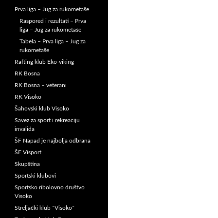
Prva liga – Jug za rukometaše
Raspored i rezultati – Prva
liga – Jug za rukometaše
Tabela – Prva liga – Jug za
rukometaše
Rafting klub Eko-viking
RK Bosna
RK Bosna – veterani
RK Visoko
Šahovski klub Visoko
Savez za sport i rekreaciju
invalida
ŠF Napad je najbolja odbrana
ŠF Visport
Skupština
Sportski klubovi
Sportsko ribolovno društvo
Visoko
Streljački klub ˝Visoko˝