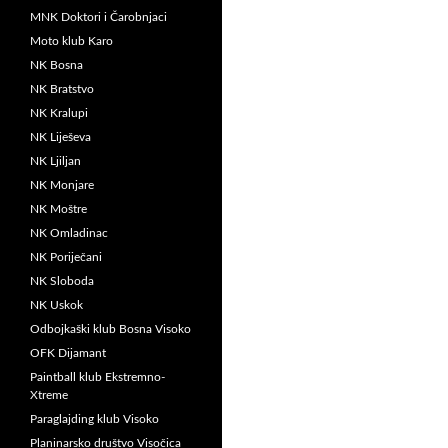
MNK Doktori i Čarobnjaci
Moto klub Karo
NK Bosna
NK Bratstvo
NK Kralupi
NK Liješeva
NK Ljiljan
NK Monjare
NK Moštre
NK Omladinac
NK Poriječani
NK Sloboda
NK Uskok
Odbojkaški klub Bosna Visoko
OFK Dijamant
Paintball klub Ekstremno-
Xtreme
Paraglajding klub Visoko
Planinarsko društvo Visočica