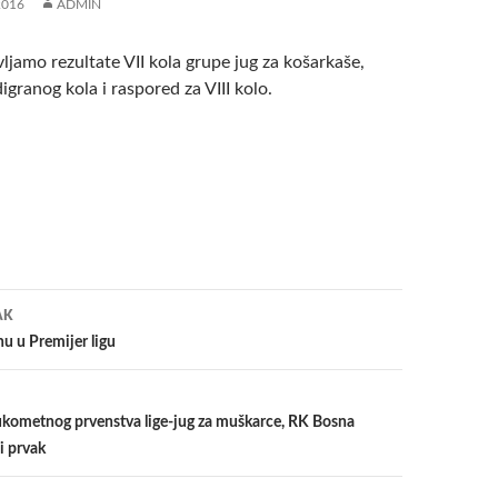
2016
ADMIN
ljamo rezultate VII kola grupe jug za košarkaše,
digranog kola i raspored za VIII kolo.
a
AK
nu u Premijer ligu
rukometnog prvenstva lige-jug za muškarce, RK Bosna
i prvak