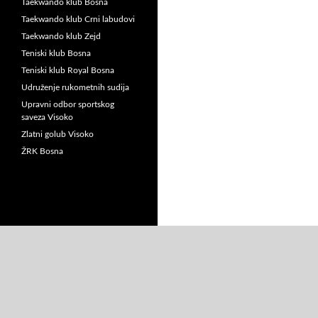
Taekwando klub Bosna
Taekwando klub Crni labudovi
Taekwando klub Zejd
Teniski klub Bosna
Teniski klub Royal Bosna
Udruženje rukometnih sudija
Upravni odbor sportskog
saveza Visoko
Zlatni golub Visoko
ŽRK Bosna