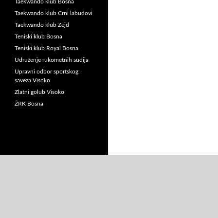
Taekwando klub Bosna
Taekwando klub Crni labudovi
Taekwando klub Zejd
Teniski klub Bosna
Teniski klub Royal Bosna
Udruženje rukometnih sudija
Upravni odbor sportskog
saveza Visoko
Zlatni golub Visoko
ŽRK Bosna