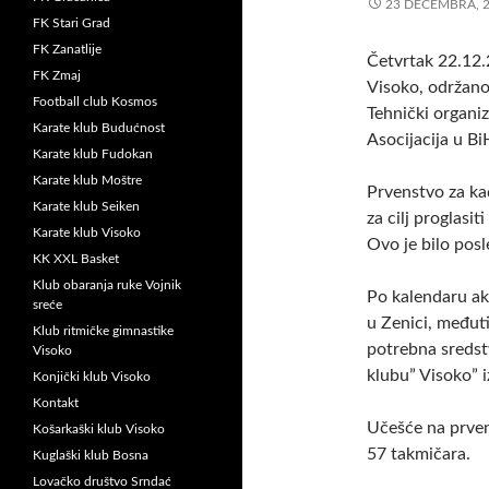
23 DECEMBRA, 
FK Stari Grad
FK Zanatlije
Četvrtak 22.12.
FK Zmaj
Visoko, održano
Football club Kosmos
Tehnički organiz
Karate klub Budućnost
Asocijacija u Bi
Karate klub Fudokan
Karate klub Moštre
Prvenstvo za kad
Karate klub Seiken
za cilj proglasit
Karate klub Visoko
Ovo je bilo pos
KK XXL Basket
Klub obaranja ruke Vojnik
Po kalendaru ak
sreće
u Zenici, međuti
Klub ritmičke gimnastike
potrebna sredstv
Visoko
klubu” Visoko” i
Konjički klub Visoko
Kontakt
Učešće na prven
Košarkaški klub Visoko
57 takmičara.
Kuglaški klub Bosna
Lovačko društvo Srndać