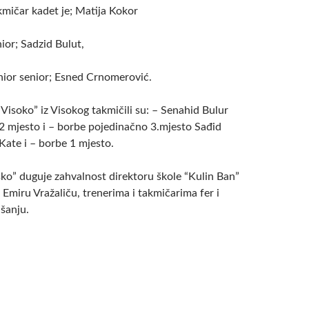
kmičar kadet je; Matija Kokor
nior; Sadzid Bulut,
enior senior; Esned Crnomerović.
Visoko” iz Visokog takmičili su: – Senahid Bulur
 2 mjesto i – borbe pojedinačno 3.mjesto Sađid
Kate i – borbe 1 mjesto.
sko” duguje zahvalnost direktoru škole “Kulin Ban”
Emiru Vražaliču, trenerima i takmičarima fer i
šanju.