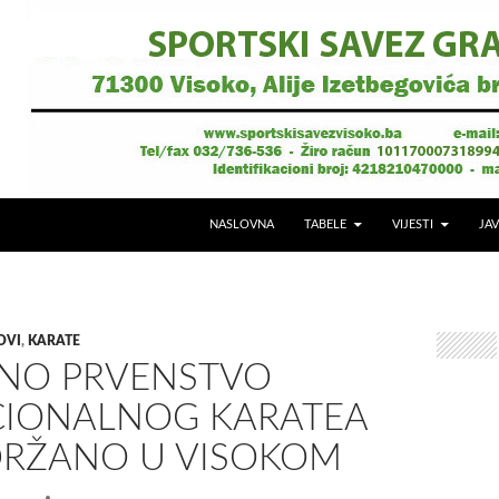
NASLOVNA
TABELE
VIJESTI
JAV
OVI
,
KARATE
NO PRVENSTVO
CIONALNOG KARATEA
DRŽANO U VISOKOM