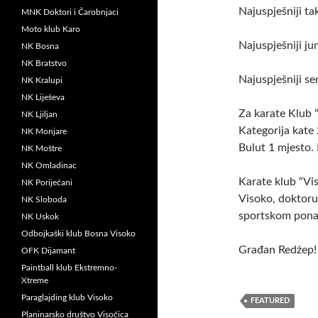
Najuspješniji ta
MNK Doktori i Čarobnjaci
Moto klub Karo
Najuspješniji ju
NK Bosna
NK Bratstvo
Najuspješniji s
NK Kralupi
NK Liješeva
Za karate Klub “
NK Ljiljan
Kategorija kate
NK Monjare
Bulut 1 mjesto. 
NK Moštre
NK Omladinac
Karate klub “Vi
NK Poriječani
Visoko, doktoru 
NK Sloboda
sportskom pona
NK Uskok
Odbojkaški klub Bosna Visoko
Građan Redżep!
OFK Dijamant
Paintball klub Ekstremno-
Xtreme
Paraglajding klub Visoko
FEATURED
Planinarsko društvo Visočica