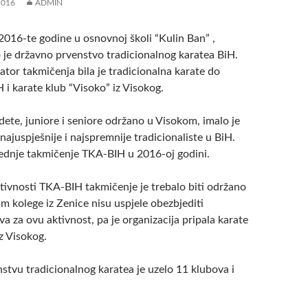
2016
ADMIN
2016-te godine u osnovnoj školi “Kulin Ban” ,
 je državno prvenstvo tradicionalnog karatea BiH.
ator takmičenja bila je tradicionalna karate do
H i karate klub “Visoko” iz Visokog.
ete, juniore i seniore održano u Visokom, imalo je
i najuspješnije i najspremnije tradicionaliste u BiH.
lednje takmičenje TKA-BIH u 2016-oj godini.
tivnosti TKA-BIH takmičenje je trebalo biti održano
m kolege iz Zenice nisu uspjele obezbjediti
a za ovu aktivnost, pa je organizacija pripala karate
z Visokog.
stvu tradicionalnog karatea je uzelo 11 klubova i