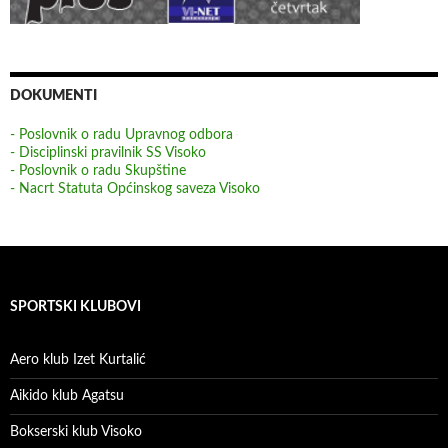
DOKUMENTI
- Poslovnik o radu Upravnog odbora
- Disciplinski pravilnik SS Visoko
- Poslovnik o radu Skupštine
- Nacrt Statuta Općinskog saveza Visoko
SPORTSKI KLUBOVI
Aero klub Izet Kurtalić
Aikido klub Agatsu
Bokserski klub Visoko