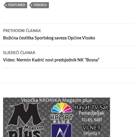
FEATURED
VISOKO
Navigacija
PRETHODNI ČLANAK
članaka
Božićna čestitka Sportskog saveza Općine Visoko
SLJEDEĆI ČLANAK
Video: Nermin Kadrić novi predsjednik NK “Bosna”