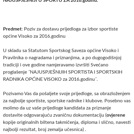
NAJUSPJEŠNIJI U SPORTU
ZA 2016.godinu.
Predmet
: Poziv za dostavu prijedloga za izbor sportiste
općine Visoko za 2016.godinu
U skladu sa Statutom Sportskog Saveza općine Visoko i
Pravilnika o nagradama i priznanjima, a po dugogodišnjoj
tradiciji i ove godine namjeravamo izvršiti Svećano
proglašenje ˝NAJUSPJEŠNIJIH SPORTISTA I SPORTSKIH
RADNIKA OPĆINE VISOKO za 2016.godinu˝.
Pozivamo Vas da pošaljete svoje prijedloge, sa obrazloženjem
za najbolje sportiste, sportske radnike i klubove. Posebno vas
molimo da uz vaše prijedloge kandidata za priznanje
dostavite odgovarajuću zvaničnu dokumentaciju (
ovjerene
kopije originalnih biltena takmičenja, diploma i slično, navesti
najbolji rezultat, broj zemalja učesnica) .