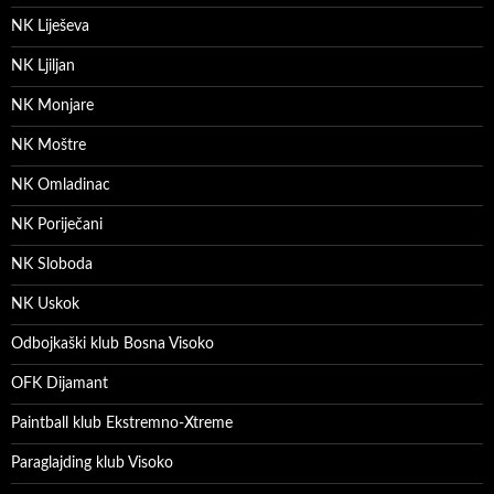
NK Liješeva
NK Ljiljan
NK Monjare
NK Moštre
NK Omladinac
NK Poriječani
NK Sloboda
NK Uskok
Odbojkaški klub Bosna Visoko
OFK Dijamant
Paintball klub Ekstremno-Xtreme
Paraglajding klub Visoko