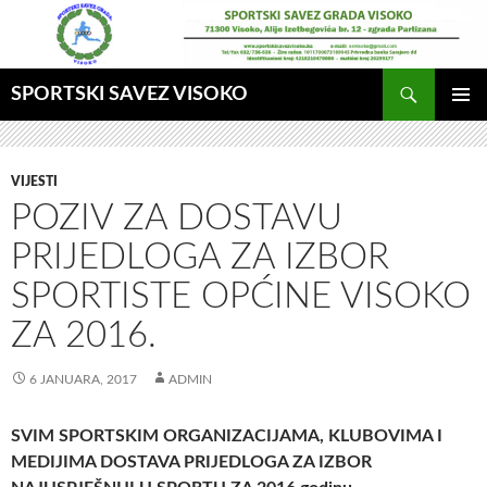
Idi
na
sadržaj
Pretraga
SPORTSKI SAVEZ VISOKO
GLAVNI
MENI
VIJESTI
POZIV ZA DOSTAVU
PRIJEDLOGA ZA IZBOR
SPORTISTE OPĆINE VISOKO
ZA 2016.
6 JANUARA, 2017
ADMIN
SVIM SPORTSKIM ORGANIZACIJAMA, KLUBOVIMA I
MEDIJIMA
DOSTAVA PRIJEDLOGA ZA IZBOR