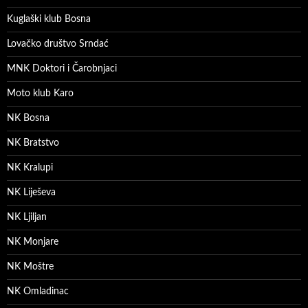
Kuglaški klub Bosna
Lovačko društvo Srndać
MNK Doktori i Čarobnjaci
Moto klub Karo
NK Bosna
NK Bratstvo
NK Kralupi
NK Liješeva
NK Ljiljan
NK Monjare
NK Moštre
NK Omladinac