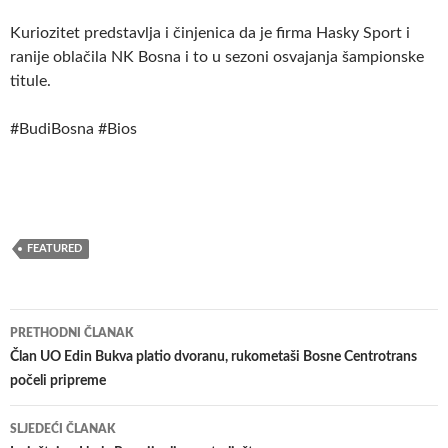
Kuriozitet predstavlja i činjenica da je firma Hasky Sport i
ranije oblačila NK Bosna i to u sezoni osvajanja šampionske
titule.
#BudiBosna #Bios
FEATURED
Navigacija
PRETHODNI ČLANAK
članaka
Član UO Edin Bukva platio dvoranu, rukometaši Bosne Centrotrans
počeli pripreme
SLJEDEĆI ČLANAK