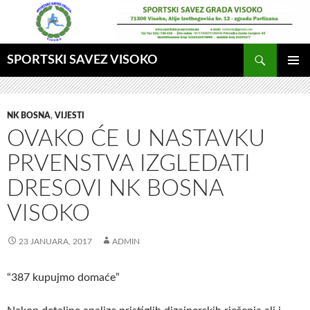
Idi
na
sadržaj
Pretraga
SPORTSKI SAVEZ VISOKO
GLAVNI
MENI
NK BOSNA
,
VIJESTI
OVAKO ĆE U NASTAVKU
PRVENSTVA IZGLEDATI
DRESOVI NK BOSNA
VISOKO
23 JANUARA, 2017
ADMIN
“387 kupujmo domaće”