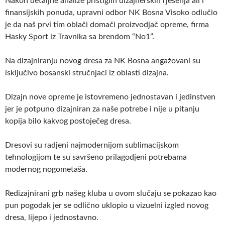
Nakon detaljne analize pristiglih dizajnerskih rješenja ali i
finansijskih ponuda, upravni odbor NK Bosna Visoko odlučio
je da naš prvi tim oblači domači proizvodjač opreme, firma
Hasky Sport iz Travnika sa brendom “No1”.
Na dizajniranju novog dresa za NK Bosna angažovani su
isključivo bosanski stručnjaci iz oblasti dizajna.
Dizajn nove opreme je istovremeno jednostavan i jedinstven
jer je potpuno dizajniran za naše potrebe i nije u pitanju
kopija bilo kakvog postoječeg dresa.
Dresovi su radjeni najmodernijom sublimacijskom
tehnologijom te su savršeno prilagodjeni potrebama
modernog nogometaša.
Redizajnirani grb našeg kluba u ovom slučaju se pokazao kao
pun pogodak jer se odlično uklopio u vizuelni izgled novog
dresa, lijepo i jednostavno.