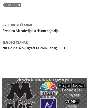
FEATURED
Navigacija
PRETHODNI ČLANAK
članaka
Elvedina Muzaferija i u slalom najbolja
SLJEDEĆI ČLANAK
NK Bosna: Novi igrači za Premijer ligu BiH