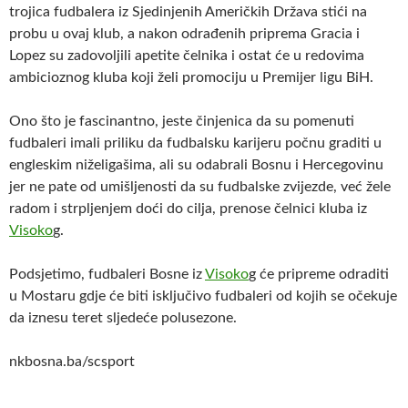
trojica fudbalera iz Sjedinjenih Američkih Država stići na
probu u ovaj klub, a nakon odrađenih priprema Gracia i
Lopez su zadovoljili apetite čelnika i ostat će u redovima
ambicioznog kluba koji želi promociju u Premijer ligu BiH.
Ono što je fascinantno, jeste činjenica da su pomenuti
fudbaleri imali priliku da fudbalsku karijeru počnu graditi u
engleskim niželigašima, ali su odabrali Bosnu i Hercegovinu
jer ne pate od umišljenosti da su fudbalske zvijezde, već žele
radom i strpljenjem doći do cilja, prenose čelnici kluba iz
Visoko
g.
Podsjetimo, fudbaleri Bosne iz
Visoko
g će pripreme odraditi
u Mostaru gdje će biti isključivo fudbaleri od kojih se očekuje
da iznesu teret sljedeće polusezone.
nkbosna.ba/scsport