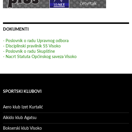
DOKUMENTI
- Poslovnik o radu Upravnog odbora
- Disciplinski pravilnik SS Visoko
- Poslovnik o radu Skupštine
- Nacrt Statuta Općinskog saveza Visoko
SPORTSKI KLUBOVI
Aero klub Izet Kurtalić
Aikido klub Agatsu
Bokserski klub Visoko