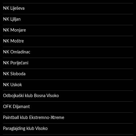
NK Liješeva
NK Ljiljan
NK Monjare
NK Moštre
NK Omladinac
NK Poriječani
NK Sloboda
NK Uskok
Odbojkaški klub Bosna Visoko
OFK Dijamant
Paintball klub Ekstremno-Xtreme
Paraglajding klub Visoko