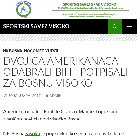
Idi
na
sadržaj
Pretraga
SPORTSKI SAVEZ VISOKO
GLAVNI
MENI
NK BOSNA
,
NOGOMET
,
VIJESTI
DVOJICA AMERIKANACA
ODABRALI BIH I POTPISALI
ZA BOSNU VISOKO
30 JANUARA, 2017
ADMIN
Američki fudbaleri Raul de Gracia i Manuel Lopez su i
zvanično novi članovi visočke Bosne.
NK Bosna
Visoko
je prije nekoliko sedmica objavila da će