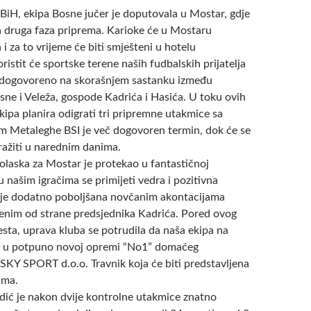
FBiH, ekipa Bosne jučer je doputovala u Mostar, gdje
na druga faza priprema. Karioke će u Mostaru
 i za to vrijeme će biti smješteni u hotelu
ristit će sportske terene naših fudbalskih prijatelja
e dogovoreno na skorašnjem sastanku između
sne i Veleža, gospode Kadrića i Hasića.
U toku ovih
ipa planira odigrati tri pripremne utakmice sa
m Metaleghe BSI je več dogovoren termin, dok će se
tražiti u narednim danima.
olaska za Mostar je protekao u fantastičnoj
 našim igračima se primijeti vedra i pozitivna
 je dodatno poboljšana novčanim akontacijama
čenim od strane predsjednika Kadrića. Pored ovog
sta, uprava kluba se potrudila da naša ekipa na
e u potpuno novoj opremi “No1” domaćeg
KY SPORT d.o.o. Travnik koja će biti predstavljena
ima.
dić je nakon dvije kontrolne utakmice znatno