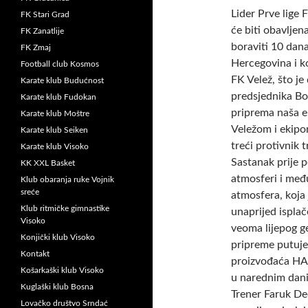
Lider Prve lige 
FK Stari Grad
će biti obavlje
FK Zanatlije
boraviti 10 dana
FK Zmaj
Hercegovina i ko
Football club Kosmos
FK Velež, što j
Karate klub Budućnost
predsjednika Bo
Karate klub Fudokan
priprema naša ek
Karate klub Moštre
Veležom i ekipo
Karate klub Seiken
treći protivnik 
Karate klub Visoko
Sastanak prije p
KK XXL Basket
atmosferi i među
Klub obaranja ruke Vojnik
sreće
atmosfera, koja
Klub ritmičke gimnastike
unaprijed ispla
Visoko
veoma lijepog ge
Konjički klub Visoko
pripreme putuj
Kontakt
proizvođaća HAS
Košarkaški klub Visoko
u narednim dan
Kuglaški klub Bosna
Trener Faruk De
Lovačko društvo Srndać