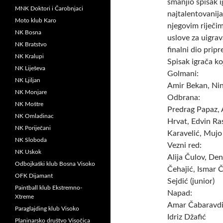
smanjio spisak i
MNK Doktori i Čarobnjaci
najtalentovanij
Moto klub Karo
njegovim riječi
NK Bosna
uslove za uigrav
NK Bratstvo
finalni dio prip
NK Kralupi
Spisak igrača ko
NK Liješeva
Golmani:
NK Ljiljan
Amir Bekan, Nin
NK Monjare
Odbrana:
NK Moštre
Predrag Papaz, 
NK Omladinac
Hrvat, Edvin Ra
NK Poriječani
Karavelić, Mujo
NK Sloboda
Vezni red:
NK Uskok
Alija Čulov, De
Odbojkaški klub Bosna Visoko
Čehajić, Ismar 
OFK Dijamant
Sejdić (junior)
Paintball klub Ekstremno-
Napad:
Xtreme
Amar Čabaravdić
Paraglajding klub Visoko
Idriz Džafić
Planinarsko društvo Visočica