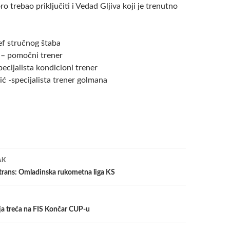
ro trebao priključiti i Vedad Gljiva koji je trenutno
ef stručnog štaba
– pomočni trener
ecijalista kondicioni trener
ć -specijalista trener golmana
a
AK
rans: Omladinska rukometna liga KS
ja treća na FIS Končar CUP-u