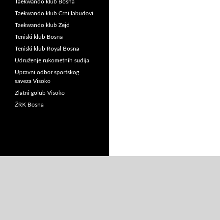
Taekwando klub Bosna
Taekwando klub Crni labudovi
Taekwando klub Zejd
Teniski klub Bosna
Teniski klub Royal Bosna
Udruženje rukometnih sudija
Upravni odbor sportskog
saveza Visoko
Zlatni golub Visoko
ŽRK Bosna