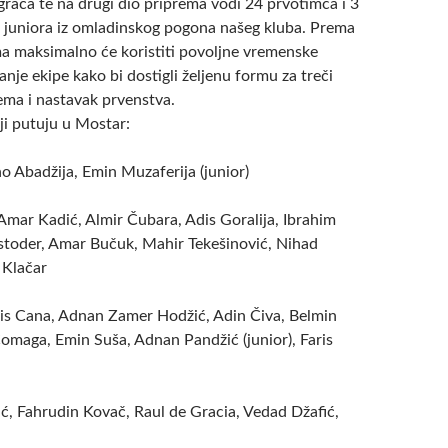
grača te na drugi dio priprema vodi 24 prvotimca i 3
a juniora iz omladinskog pogona našeg kluba. Prema
ma maksimalno će koristiti povoljne vremenske
anje ekipe kako bi dostigli željenu formu za treči
rema i nastavak prvenstva.
ji putuju u Mostar:
o Abadžija, Emin Muzaferija (junior)
Amar Kadić, Almir Čubara, Adis Goralija, Ibrahim
stoder, Amar Bučuk, Mahir Tekešinović, Nihad
 Klačar
nis Cana, Adnan Zamer Hodžić, Adin Čiva, Belmin
Čomaga, Emin Suša, Adnan Pandžić (junior), Faris
, Fahrudin Kovač, Raul de Gracia, Vedad Džafić,