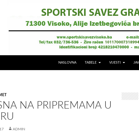
NASLOVNA
TABELE
VIJESTI
JAV
MET
SNA NA PRIPREMAMA U
ARU
17
ADMIN