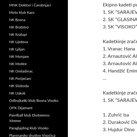
Ekipno kadeti p
MNK Doktori i Čarobnjaci
1. SK “SARAJE
Moto klub Karo
2. SK “GLASI
NK Bosna
3. SK “VISO
NK Bratstvo
NK Kralupi
Kadetkinje zrač
NK Liješeva
1. Vranac Hana
NK Ljiljan
2. Arnautović 
NK Monjare
3. Arnautović A
NK Moštre
4. Handžić Emi
NK Omladinac
…
NK Poriječani
NK Sloboda
Kadetkinje zrač
NK Uskok
1. SK “SARAJE
Odbojkaški klub Bosna Visoko
OFK Dijamant
1. Zuhrić Isa 
Paintball klub Ekstremno-
Xtreme
2. Duraković D
Paraglajding klub Visoko
3. Hujdur Dino
Planinarsko društvo Visočica