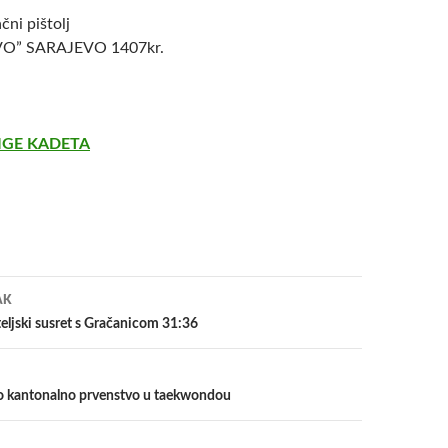
čni pištolj
VO” SARAJEVO 1407kr.
LIGE KADETA
a
AK
eljski susret s Gračanicom 31:36
 kantonalno prvenstvo u taekwondou