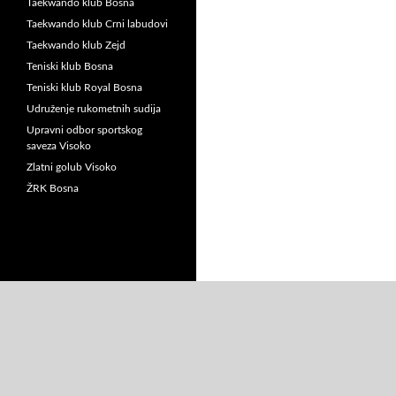
Taekwando klub Bosna
Taekwando klub Crni labudovi
Taekwando klub Zejd
Teniski klub Bosna
Teniski klub Royal Bosna
Udruženje rukometnih sudija
Upravni odbor sportskog
saveza Visoko
Zlatni golub Visoko
ŽRK Bosna