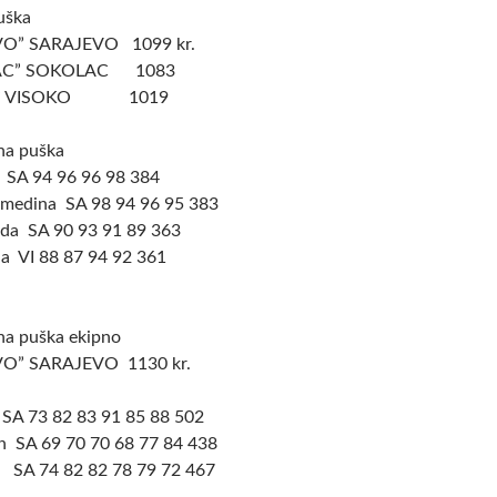
uška
VO” SARAJEVO 1099 kr.
NAC” SOKOLAC 1083
KO” VISOKO 1019
na puška
 SA 94 96 96 98 384
Almedina SA 98 94 96 95 383
ida SA 90 93 91 89 363
na VI 88 87 94 92 361
na puška ekipno
VO” SARAJEVO 1130 kr.
SA 73 82 83 91 85 88 502
in SA 69 70 70 68 77 84 438
 SA 74 82 82 78 79 72 467