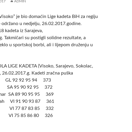
017
ADMIN
“Visoko” je bio domaćin Lige kadeta BiH za regiju
e održano u nedjelju, 26.02.2017.godine.
8 kadeta iz Sarajeva,
. Takmičari su postigli solidne rezultate, a
klo u sportskoj borbi, ali i lijepom druženju u
OLA LIGE KADETA (Visoko, Sarajevo, Sokolac,
, 26.02.2017.g. Kadeti zračna puška
ne GL 92 92 95 94 373
la SA 95 90 92 95 372
Amar SA 89 90 95 95 369
llah VI 91 90 93 87 361
ir VI 77 87 83 85 332
il VI 75 85 86 80 326