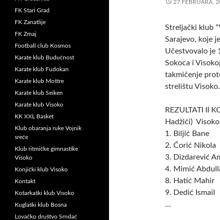
27 FEBRUARA, 2
FK Stari Grad
FK Zanatlije
Streljački klub 
FK Zmaj
Sarajevo, koje j
Football club Kosmos
Učestvovalo je 1
Karate klub Budućnost
Sokoca i Visokog
Karate klub Fudokan
takmičenje prote
Karate klub Moštre
strelištu Visoko.
Karate klub Seiken
Karate klub Visoko
REZULTATI II K
KK XXL Basket
Hadžići) Visoko
Klub obaranja ruke Vojnik
1. Biljić Ba
sreće
2. Ćorić Niko
Klub ritmičke gimnastike
3. Dizdarević 
Visoko
4. Mimić Abdu
Konjički klub Visoko
8. Hatić Mah
Kontakt
9. Dedić Isma
Košarkaški klub Visoko
…
Kuglaški klub Bosna
Lovačko društvo Srndać