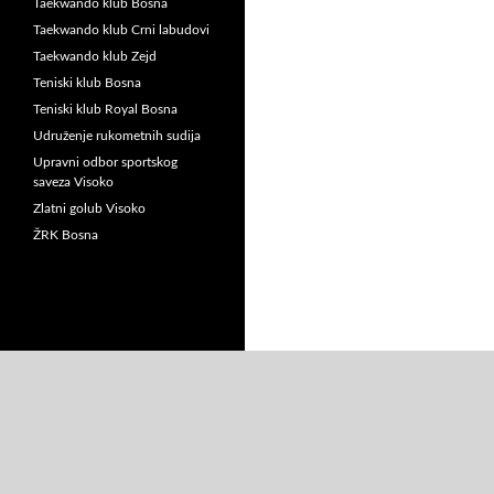
Taekwando klub Bosna
Taekwando klub Crni labudovi
Taekwando klub Zejd
Teniski klub Bosna
Teniski klub Royal Bosna
Udruženje rukometnih sudija
Upravni odbor sportskog
saveza Visoko
Zlatni golub Visoko
ŽRK Bosna