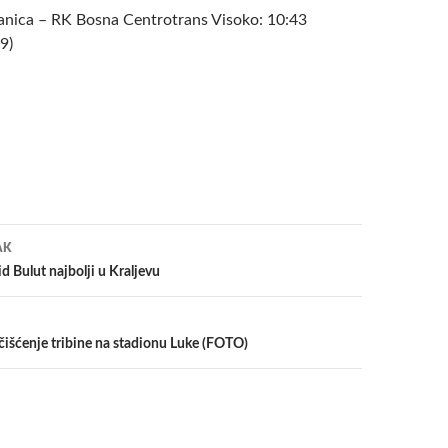
anica – RK Bosna Centrotrans Visoko: 10:43
9)
a
AK
 Bulut najbolji u Kraljevu
čišćenje tribine na stadionu Luke (FOTO)