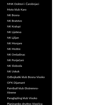
MNK Doktori i Čarobnjaci
Moto klub Karo
NK Bosna
NK Bratstvo
NK Kralupi
NK Liješeva
NK Ljiljan
NK Monjare
NK Moštre
NK Omladinac
NK Poriječani
NK Sloboda
NK Uskok
Odbojkaški klub Bosna Visoko
OFK Dijamant
Paintball klub Ekstremno-
Xtreme
Paraglajding klub Visoko
Planinarsko društvo Visočica