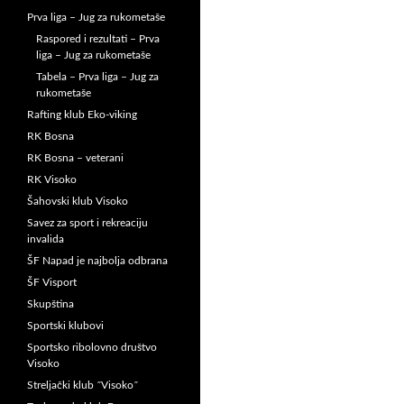
Prva liga – Jug za rukometaše
Raspored i rezultati – Prva
liga – Jug za rukometaše
Tabela – Prva liga – Jug za
rukometaše
Rafting klub Eko-viking
RK Bosna
RK Bosna – veterani
RK Visoko
Šahovski klub Visoko
Savez za sport i rekreaciju
invalida
ŠF Napad je najbolja odbrana
ŠF Visport
Skupština
Sportski klubovi
Sportsko ribolovno društvo
Visoko
Streljački klub ˝Visoko˝