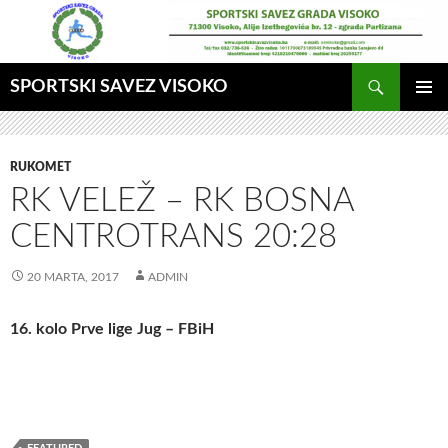
Idi
na
sadržaj
Pretraga
SPORTSKI SAVEZ VISOKO
GLAVNI
MENI
RUKOMET
RK VELEŽ – RK BOSNA
CENTROTRANS 20:28
20 MARTA, 2017
ADMIN
16. kolo Prve lige Jug – FBiH