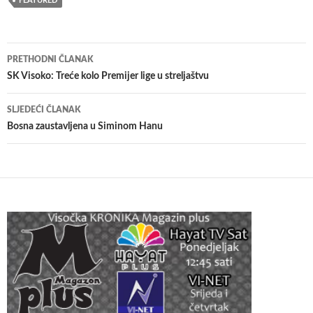
FEATURED
Navigacija
PRETHODNI ČLANAK
članaka
SK Visoko: Treće kolo Premijer lige u streljaštvu
SLJEDEĆI ČLANAK
Bosna zaustavljena u Siminom Hanu