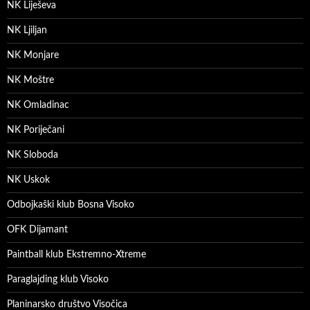
NK Liješeva
NK Ljiljan
NK Monjare
NK Moštre
NK Omladinac
NK Poriječani
NK Sloboda
NK Uskok
Odbojkaški klub Bosna Visoko
OFK Dijamant
Paintball klub Ekstremno-Xtreme
Paraglajding klub Visoko
Planinarsko društvo Visočica