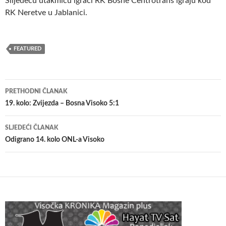
Slijedeću utakmicu igrači RK Bosne Centrotrans igraju kod
RK Neretve u Jablanici.
FEATURED
Navigacija
PRETHODNI ČLANAK
članaka
19. kolo: Zvijezda – Bosna Visoko 5:1
SLJEDEĆI ČLANAK
Odigrano 14. kolo ONL-a Visoko