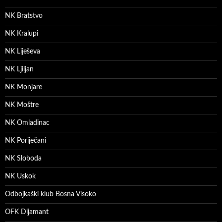
NK Bratstvo
NK Kralupi
NK Liješeva
NK Ljiljan
NK Monjare
NK Moštre
NK Omladinac
NK Poriječani
NK Sloboda
NK Uskok
Odbojkaški klub Bosna Visoko
OFK Dijamant