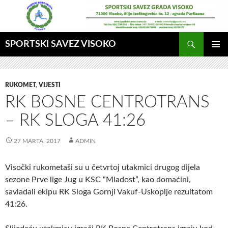
Idi
na
sadržaj
Pretraga
SPORTSKI SAVEZ VISOKO
GLAVNI
MENI
RUKOMET
,
VIJESTI
RK BOSNE CENTROTRANS
– RK SLOGA 41:26
27 MARTA, 2017
ADMIN
Visočki rukometaši su u četvrtoj utakmici drugog dijela
sezone Prve lige Jug u KSC “Mladost”, kao domaćini,
savladali ekipu RK Sloga
Gornji Vakuf-Uskoplje rezultatom
41:26.