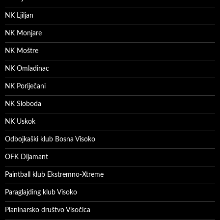
NK Ljiljan
NK Monjare
NK Moštre
NK Omladinac
NK Poriječani
NK Sloboda
NK Uskok
Odbojkaški klub Bosna Visoko
OFK Dijamant
Paintball klub Ekstremno-Xtreme
Paraglajding klub Visoko
Planinarsko društvo Visočica