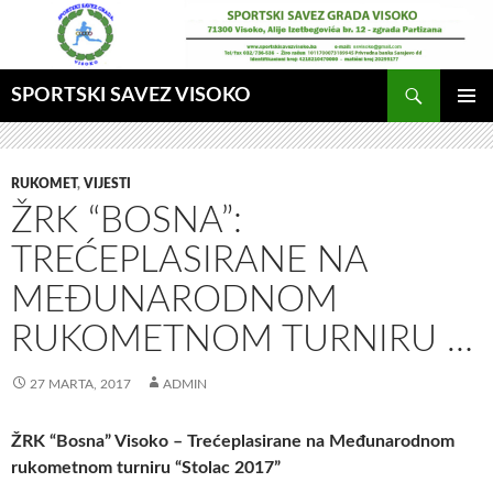
Idi
na
sadržaj
Pretraga
SPORTSKI SAVEZ VISOKO
GLAVNI
MENI
RUKOMET
,
VIJESTI
ŽRK “BOSNA”:
TREĆEPLASIRANE NA
MEĐUNARODNOM
RUKOMETNOM TURNIRU …
27 MARTA, 2017
ADMIN
ŽRK “Bosna” Visoko – Trećeplasirane na Međunarodnom
rukometnom turniru “Stolac 2017”