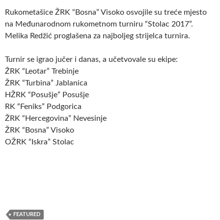
Rukometašice ŽRK “Bosna” Visoko osvojile su treće mjesto
na Međunarodnom rukometnom turniru “Stolac 2017”.
Melika Redžić proglašena za najboljeg strijelca turnira.
Turnir se igrao jučer i danas, a učetvovale su ekipe:
ŽRK “Leotar” Trebinje
ŽRK “Turbina” Jablanica
HŽRK “Posušje” Posušje
RK “Feniks” Podgorica
ŽRK “Hercegovina” Nevesinje
ŽRK “Bosna” Visoko
OŽRK “Iskra” Stolac
FEATURED