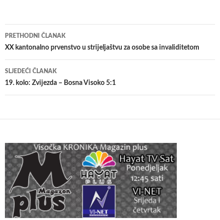
Navigacija
PRETHODNI ČLANAK
članaka
XX kantonalno prvenstvo u strijeljaštvu za osobe sa invaliditetom
SLJEDEĆI ČLANAK
19. kolo: Zvijezda – Bosna Visoko 5:1