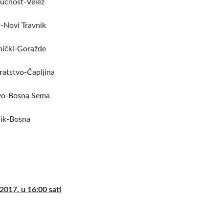
ućnost-Velež
Novi Travnik
ički-Goražde
tstvo-Čapljina
vo-Bosna Sema
ik-Bosna
2017. u 16:00 sati