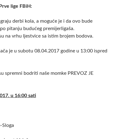
Prve lige FBiH:
igraju derbi kola, a moguće je i da ovo bude
 po pitanju budućeg premijerligaša.
su na vrhu ljestvice sa istim brojem bodova.
jača je u subotu 08.04.2017 godine u 13:00 ispred
i su spremni bodriti naše momke PREVOZ JE
017. u 16:00 sati
-Sloga