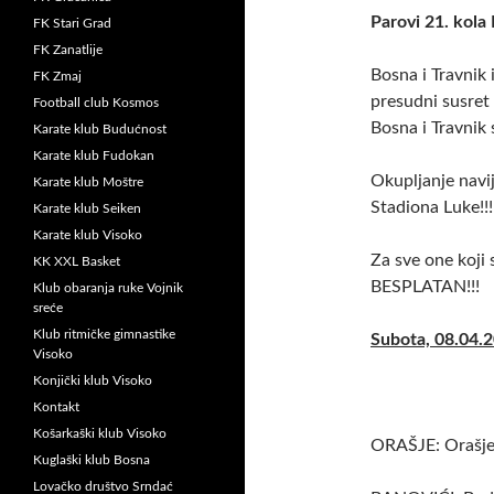
Parovi 21. kola 
FK Stari Grad
FK Zanatlije
Bosna i Travnik 
FK Zmaj
presudni susret
Football club Kosmos
Bosna i Travnik 
Karate klub Budućnost
Karate klub Fudokan
Okupljanje navi
Karate klub Moštre
Stadiona Luke!!!
Karate klub Seiken
Karate klub Visoko
Za sve one koj
KK XXL Basket
BESPLATAN!!!
Klub obaranja ruke Vojnik
sreće
Klub ritmičke gimnastike
Subota, 08.04.2
Visoko
Konjički klub Visoko
Kontakt
Košarkaški klub Visoko
ORAŠJE: Orašje
Kuglaški klub Bosna
Lovačko društvo Srndać