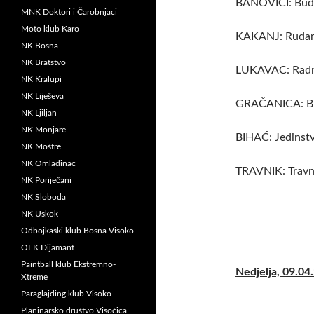
BANOVIĆI: Bud
MNK Doktori i Čarobnjaci
Moto klub Karo
KAKANJ: Rudar-
NK Bosna
NK Bratstvo
LUKAVAC: Radn
NK Kralupi
NK Liješeva
GRAČANICA: Bra
NK Ljiljan
NK Monjare
BIHAĆ: Jedinst
NK Moštre
NK Omladinac
TRAVNIK: Travn
NK Poriječani
NK Sloboda
NK Uskok
Odbojkaški klub Bosna Visoko
OFK Dijamant
Paintball klub Ekstremno-
Nedjelja, 09.04.
Xtreme
Paraglajding klub Visoko
Planinarsko društvo Visočica