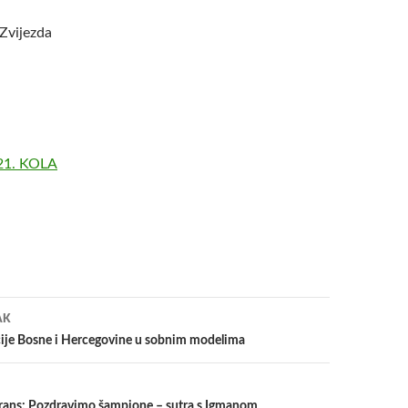
Zvijezda
21. KOLA
a
AK
ije Bosne i Hercegovine u sobnim modelima
rans: Pozdravimo šampione – sutra s Igmanom