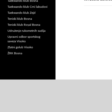
Taekwando klub Bosna
Taekwando klub Crni labudovi
Taekwando klub Zejd
Teniski klub Bosna
Teniski klub Royal Bosna
Udruženje rukometnih sudija
Upravni odbor sportskog
saveza Visoko
Zlatni golub Visoko
ŽRK Bosna