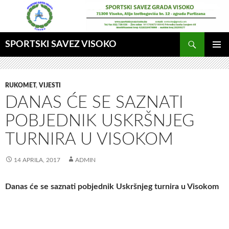
Idi
na
sadržaj
Pretraga
SPORTSKI SAVEZ VISOKO
GLAVNI
MENI
RUKOMET
,
VIJESTI
DANAS ĆE SE SAZNATI
POBJEDNIK USKRŠNJEG
TURNIRA U VISOKOM
14 APRILA, 2017
ADMIN
Danas će se saznati pobjednik Uskršnjeg turnira u Visokom