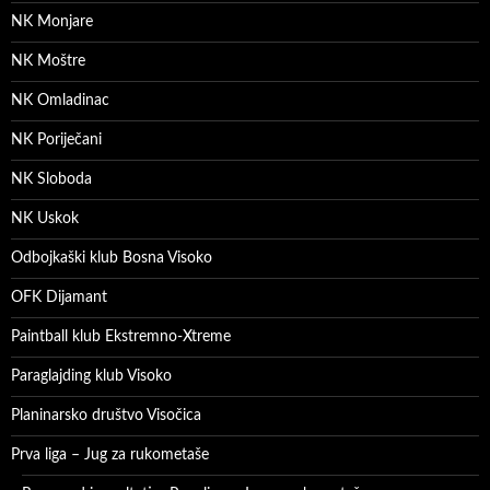
NK Monjare
NK Moštre
NK Omladinac
NK Poriječani
NK Sloboda
NK Uskok
Odbojkaški klub Bosna Visoko
OFK Dijamant
Paintball klub Ekstremno-Xtreme
Paraglajding klub Visoko
Planinarsko društvo Visočica
Prva liga – Jug za rukometaše