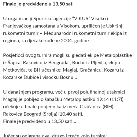
Finale je predviđeno u 13,50 sat
U organizaciji Sportske agencije “VIKUS” Visoko i
Franjevačkog samostana u Visokom, uprilićen je Uskršnji
rukometni turnir – Međunarodni rukometni turnir ekipa iz
regiona, za dječake rođene 2004. godine.
Posjetioci ovog turnira mogli su gledati ekipe Metaloplastike
iz Šapca, Rakovicu iz Beograda , Rudar iz Pljevlja, ekipu
Metkovića, te BH učesnike: Maglaj, Gračanicu, Kozaru iz
Kozarske Dubice i visočku Bosnu…
U današnjem programu, već u prvoj polufinalnoj utakmici
Maglaj je pobijedio šabačku Metaloplastiku 19:14 (11:7)) i
očekuje u finalu pobjednika iz meča Gračanica (BIH) –
Rakovica Beograd (Srbija) (10,40 sati).
Finale je predviđeno u 13,50 sati…
Jučer su odigrana dva, drugo i treće kolo turnira: