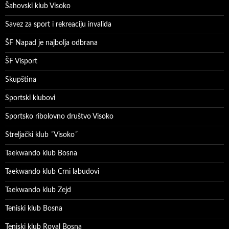
Šahovski klub Visoko
Savez za sport i rekreaciju invalida
ŠF Napad je najbolja odbrana
ŠF Visport
Skupština
Sportski klubovi
Sportsko ribolovno društvo Visoko
Streljački klub ˝Visoko˝
Taekwando klub Bosna
Taekwando klub Crni labudovi
Taekwando klub Zejd
Teniski klub Bosna
Teniski klub Royal Bosna