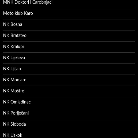
MNK Doktori i Čarobnjaci
Moto klub Karo
NK Bosna
NK Bratstvo
NK Kralupi
NK Liješeva
NK Ljiljan
NK Monjare
NK Moštre
NK Omladinac
NK Poriječani
NK Sloboda
NK Uskok