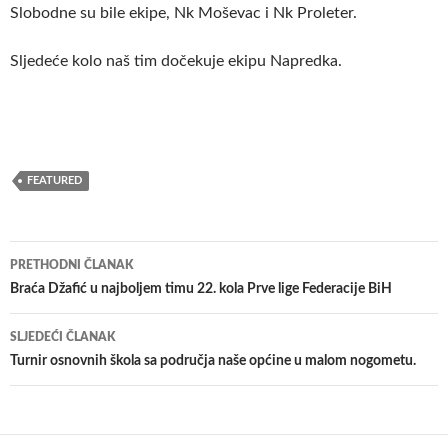
Slobodne su bile ekipe, Nk Moševac i Nk Proleter.
Sljedeće kolo naš tim dočekuje ekipu Napredka.
FEATURED
Navigacija
PRETHODNI ČLANAK
članaka
Braća Džafić u najboljem timu 22. kola Prve lige Federacije BiH
SLJEDEĆI ČLANAK
Turnir osnovnih škola sa područja naše općine u malom nogometu.