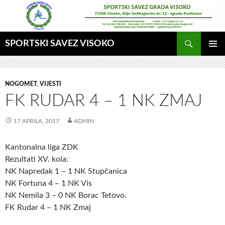
Idi
na
sadržaj
Pretraga
SPORTSKI SAVEZ VISOKO
GLAVNI
MENI
NOGOMET
,
VIJESTI
FK RUDAR 4 – 1 NK ZMAJ
17 APRILA, 2017
ADMIN
Kantonalna liga ZDK
Rezultati XV. kola:
NK Napredak 1 – 1 NK Stupčanica
NK Fortuna 4 – 1 NK Vis
NK Nemila 3 – 0 NK Borac Tetovo.
FK Rudar 4 – 1 NK Zmaj