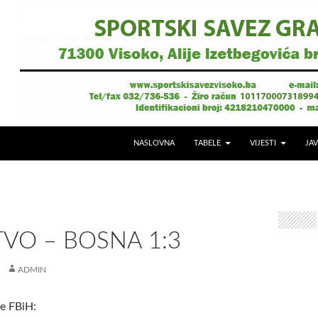
NASLOVNA
TABELE
VIJESTI
JAV
VO – BOSNA 1:3
ADMIN
ge FBiH: