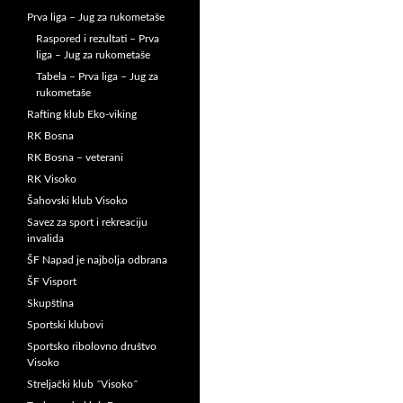
Prva liga – Jug za rukometaše
Raspored i rezultati – Prva
liga – Jug za rukometaše
Tabela – Prva liga – Jug za
rukometaše
Rafting klub Eko-viking
RK Bosna
RK Bosna – veterani
RK Visoko
Šahovski klub Visoko
Savez za sport i rekreaciju
invalida
ŠF Napad je najbolja odbrana
ŠF Visport
Skupština
Sportski klubovi
Sportsko ribolovno društvo
Visoko
Streljački klub ˝Visoko˝