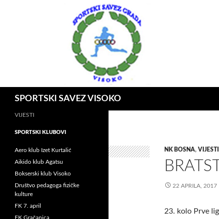
Idi
na
sadržaj
Pretraga
SPORTSKI SAVEZ VISOKO
VIJESTI
SPORTSKI KLUBOVI
NK BOSNA
,
VIJESTI
Aero klub Izet Kurtalić
BRATST
Aikido klub Agatsu
Bokserski klub Visoko
Društvo pedagoga fizičke
22 APRILA, 2017
kulture
FK 7. april
23. kolo Prve li
FK Gračanica