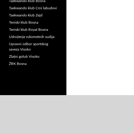
Taekwando klub Bosna
Taekwando klub Crni labudovi
Taekwando klub Zejd
Teniski klub Bosna
Teniski klub Royal Bosna
Udruženje rukometnih sudija
Upravni odbor sportskog
saveza Visoko
Zlatni golub Visoko
ŽRK Bosna