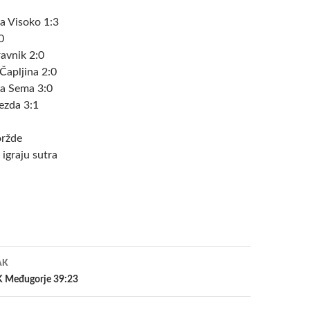
a Visoko 1:3
0
ravnik 2:0
Čapljina 2:0
na Sema 3:0
ezda 3:1
ržde
igraju sutra
a
AK
K Međugorje 39:23