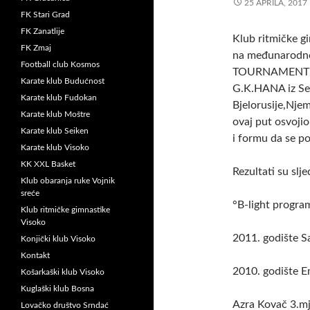
25 APRILA, 2017
FK Stari Grad
FK Zanatlije
Klub ritmičke g
FK Zmaj
na međunarodn
Football club Kosmos
TOURNAMENT RH
Karate klub Budućnost
G.K.HANA iz Se
Karate klub Fudokan
Bjelorusije,Nje
Karate klub Moštre
ovaj put osvojio
Karate klub Seiken
i formu da se po
Karate klub Visoko
KK XXL Basket
Rezultati su slje
Klub obaranja ruke Vojnik
sreće
°B-light progra
Klub ritmičke gimnastike
Visoko
2011. godište Sa
Konjički klub Visoko
Kontakt
2010. godište E
Košarkaški klub Visoko
Kuglaški klub Bosna
Azra Kovač 3.mj
Lovačko društvo Srndać