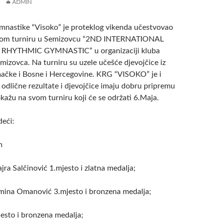
ADMIN
imnastike “Visoko” je proteklog vikenda učestvovao
om turniru u Semizovcu “2ND INTERNATIONAL
YTHMIC GYMNASTIC” u organizaciji kluba
mizovca.
Na turniru su uzele učešće djevojčice iz
mačke i Bosne i Hercegovine. KRG “VISOKO” je i
 odlične rezultate i djevojčice imaju dobru pripremu
kažu na svom turniru koji će se održati 6.Maja.
deći:
m
jra Salčinović 1.mjesto i zlatna medalja;
mina Omanović 3.mjesto i bronzena medalja;
esto i bronzena medalja;