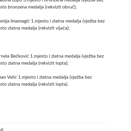
adina Lopo 3.mjesto i bronzena medalja (vježba bez
jesto bronzena medalja (rekvizit obruč);
amija Imamagić 1.mjesto i zlatna medalja (vježba bez
esto zlatna medalja (rekvizit vijača);
nela Bečković 1.mjesto i zlatna medalja (vježba bez
esto zlatna medalja (rekvizit lopta);
an Velić 1.mjesto i zlatna medalja (vježba bez
esto zlatna medalja (rekvizit lopta).
a
AK