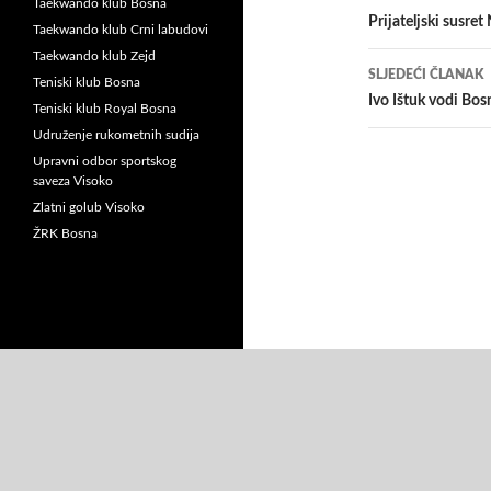
Taekwando klub Bosna
članaka
Prijateljski susre
Taekwando klub Crni labudovi
Taekwando klub Zejd
SLJEDEĆI ČLANAK
Teniski klub Bosna
Ivo Ištuk vodi Bosn
Teniski klub Royal Bosna
Udruženje rukometnih sudija
Upravni odbor sportskog
saveza Visoko
Zlatni golub Visoko
ŽRK Bosna