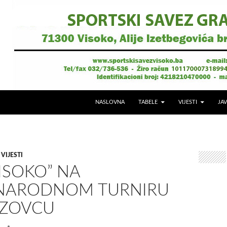
NASLOVNA
TABELE
VIJESTI
JAV
,
VIJESTI
ISOKO” NA
ARODNOM TURNIRU
IZOVCU