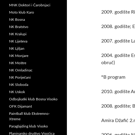
MNK Doktori i Čarobnjaci
2009. godište Ri
Moto klub Karo
NK Bosna
2008. godište; 
NK Bratstvo
NK Kralupi
2007. godište L
NK Liješeva
NK Ljiljan
2004. godište E
NK Monjare
obruč)
NK Moštre
NK Omladinac
°B program
NK Poriječani
NK Sloboda
2010. godište A
NK Uskok
Odbojkaški klub Bosna Visoko
2008. godište; 
OFK Dijamant
Paintball klub Ekstremno-
Xtreme
Amira Džafić 2.
Paraglajding klub Visoko
Planinarsko društvo Visočica