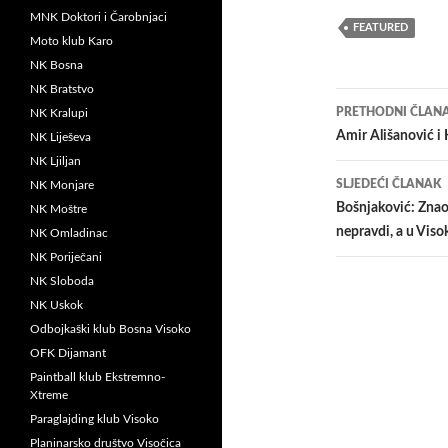
MNK Doktori i Čarobnjaci
FEATURED
Moto klub Karo
NK Bosna
NK Bratstvo
Navigacij
PRETHODNI ČLAN
NK Kralupi
članaka
Amir Ališanović i 
NK Liješeva
NK Ljiljan
SLJEDEĆI ČLANAK
NK Monjare
Bošnjaković: Znao
NK Moštre
nepravdi, a u Vi
NK Omladinac
NK Poriječani
NK Sloboda
NK Uskok
Odbojkaški klub Bosna Visoko
OFK Dijamant
Paintball klub Ekstremno-
Xtreme
Paraglajding klub Visoko
Planinarsko društvo Visočica