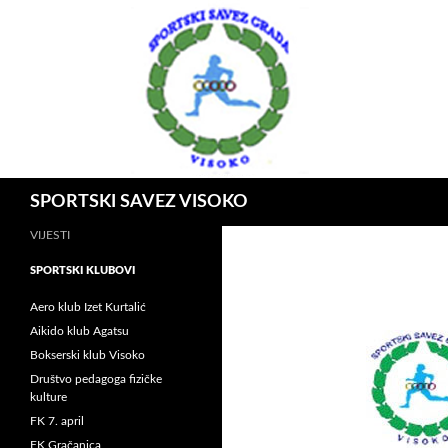
Idi
na
sadržaj
Pretraga
SPORTSKI SAVEZ VISOKO
VIJESTI
SPORTSKI KLUBOVI
Aero klub Izet Kurtalić
Aikido klub Agatsu
Bokserski klub Visoko
Društvo pedagoga fizičke
kulture
FK 7. april
FK Gračanica