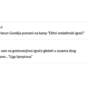
a
AK
Harun Goralija pozvani na kamp “Elitni omladinski igrači”
 sam na gostovanjima igrače gledati u suzama zbog
sokom…”Liga šampiona”