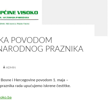
TKA POVODOM
ARODNOG PRAZNIKA
ADMIN
 Bosne i Hercegovine povodom 1. maja –
raznika rada upućujemo iskrene čestitke.
soko.ba