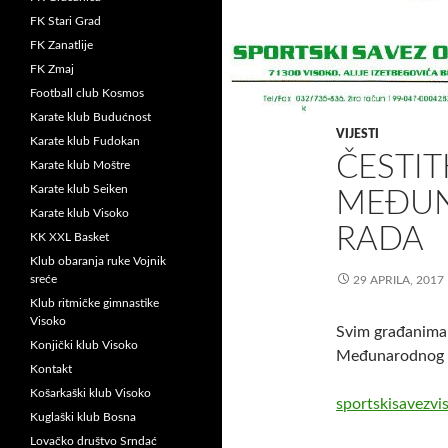
FK Stari Grad
FK Zanatlije
FK Zmaj
Football club Kosmos
Karate klub Budućnost
VIJESTI
Karate klub Fudokan
ČESTI
Karate klub Moštre
Karate klub Seiken
MEĐUN
Karate klub Visoko
RADA
KK XXL Basket
Klub obaranja ruke Vojnik
sreće
29 APRILA, 2017
Klub ritmičke gimnastike
Visoko
Svim građanima
Konjički klub Visoko
Međunarodnog p
Kontakt
Košarkaški klub Visoko
sportskisavezvi
Kuglaški klub Bosna
Lovačko društvo Srndać