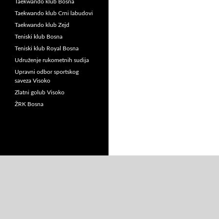
Taekwando klub Bosna
Taekwando klub Crni labudovi
Taekwando klub Zejd
Teniski klub Bosna
Teniski klub Royal Bosna
Udruženje rukometnih sudija
Upravni odbor sportskog
saveza Visoko
Zlatni golub Visoko
ŽRK Bosna