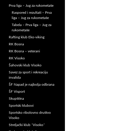
Prva liga – Jug za rukometaše
Raspored i rezultati – Prva
liga – Jug za rukometaše
Tabela – Prva liga – Jug za
rukometaše
Rafting klub Eko-viking
RK Bosna
RK Bosna – veterani
RK Visoko
Šahovski klub Visoko
Savez za sport i rekreaciju
invalida
ŠF Napad je najbolja odbrana
ŠF Visport
Skupština
Sportski klubovi
Sportsko ribolovno društvo
Visoko
Streljački klub ˝Visoko˝