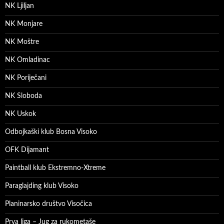
NK Ljiljan
NK Monjare
NK Moštre
NK Omladinac
NK Poriječani
NK Sloboda
NK Uskok
Odbojkaški klub Bosna Visoko
OFK Dijamant
Paintball klub Ekstremno-Xtreme
Paraglajding klub Visoko
Planinarsko društvo Visočica
Prva liga – Jug za rukometaše