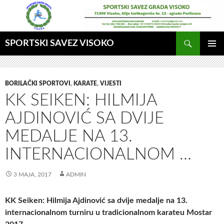
Idi
na
sadržaj
Pretraga
SPORTSKI SAVEZ VISOKO
GLAVNI
MENI
BORILAČKI SPORTOVI
,
KARATE
,
VIJESTI
KK SEIKEN: HILMIJA
AJDINOVIĆ SA DVIJE
MEDALJE NA 13.
INTERNACIONALNOM …
3 MAJA, 2017
ADMIN
KK Seiken: Hilmija Ajdinović sa dvije medalje na 13.
internacionalnom turniru u tradicionalnom karateu Mostar