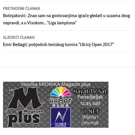
Navigacija
PRETHODNI ČLANAK
članaka
Bošnjaković: Znao sam na gostovanjima igrače gledati u suzama zbog
nepravdi, a u Visokom…”Liga šampiona”
SLJEDEĆI ČLANAK
Emir Bešlagić pobjednik teniskog turnira “Ulcinj Open 2017”