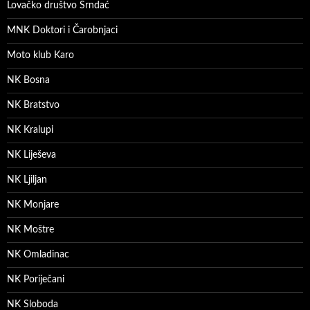
Lovačko društvo Srndać
MNK Doktori i Čarobnjaci
Moto klub Karo
NK Bosna
NK Bratstvo
NK Kralupi
NK Liješeva
NK Ljiljan
NK Monjare
NK Moštre
NK Omladinac
NK Poriječani
NK Sloboda