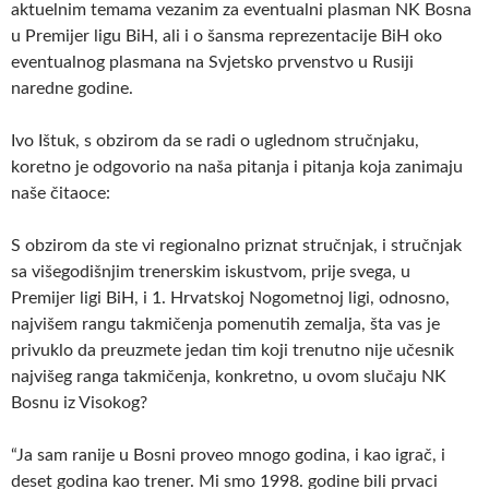
aktuelnim temama vezanim za eventualni plasman NK Bosna
u Premijer ligu BiH, ali i o šansma reprezentacije BiH oko
eventualnog plasmana na Svjetsko prvenstvo u Rusiji
naredne godine.
Ivo Ištuk, s obzirom da se radi o uglednom stručnjaku,
koretno je odgovorio na naša pitanja i pitanja koja zanimaju
naše čitaoce:
S obzirom da ste vi regionalno priznat stručnjak, i stručnjak
sa višegodišnjim trenerskim iskustvom, prije svega, u
Premijer ligi BiH, i 1. Hrvatskoj Nogometnoj ligi, odnosno,
najvišem rangu takmičenja pomenutih zemalja, šta vas je
privuklo da preuzmete jedan tim koji trenutno nije učesnik
najvišeg ranga takmičenja, konkretno, u ovom slučaju NK
Bosnu iz Visokog?
“Ja sam ranije u Bosni proveo mnogo godina, i kao igrač, i
deset godina kao trener. Mi smo 1998. godine bili prvaci