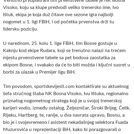
Trenutno prvoplasrani tim prvenstvene tabele je NK Bosna
Visoko, koju sa klupe predvodi veliko trenersko ime, Ivo
Ištuk, ekipa je koja duž čitave ove sezone igra najbolji
nogomet u 1. ligi FBiH, i od početka prvenstva drži tu
lidersku poziciju.
U narednom, 25. kolu 1. lige FBiH, tim Bosne gostuje u
Kaknju kod ekipe Rudara, koji se trenutno nalazi na trećem
mjestu prvenstvene tabele sa pet bodova zaostatka za
ekipom Bosne, i svakako da će to biti možda i ključni susret u
borbi za ulazak u Premijer ligu BiH.
Tim povodom, sportskevijesti.com kontaktirale su aktuelnog
šefa stručnog štaba NK Bosna Visoko, Ivu Ištuka, regionalno
priznatog nogometnog stratega koji je u svojoj trenerskoj
karijeri vodio, između ostalog, Željezničar, Široki Brijeg, Čelik,
Rijeku, Hartberg, te, ranije, u dva navrata upravo, Bosnu, a
bio je i svojevremeno i asistent nekadašnjeg selektora Fuada
Muzurovića u reprezentaciji BiH, kako bi porazgovarali o