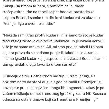
susreta narednog prvenstvenog kola, koji ekipa Bosne igra u
Kaknju, sa timom Rudara, s obzirom da je Rudar
trećeplasirani tim na tabeli sa pet bodova zaostatka za
ekipom Bosne, i samim tim direktni konkurent za ulazak u
Premijer ligu u ovom trenutku?
“Nekada sam igrao protiv Rudara i nije samo to što je Rudar
treći razlog zašto je ovo teška utakmica. To je lokalni derbi, i
više je od same utakmice. Ali, mi smo prvi na tabeli i to nam
daje za pravo da se nadamo pobjedi, također, smatram da
imamo igrački kadar koji je sposoban savladati Rudar, i samim
tim opravdati ulogu favorita u tom susretu.”
U slučaju da NK Bosna izbori nastup u Premijer ligi, a s
obzirom na to da ste vi dugi niz godina radili u Premijer ligi i
poznajete prilike u najvišem rangu bh nogometa, kakav je po
vašem mišljenju domet trenutnog igračkog kadra NK Bosna u
odnosu na ostale timove koji su trenutno u Premijer ligi?