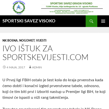
Idi
na
sadržaj
Pretraga
SPORTSKI SAVEZ VISOKO
GLAVNI
MENI
NK BOSNA
,
NOGOMET
,
VIJESTI
IVO IŠTUK ZA
SPORTSKEVIJESTI.COM
4 MAJA, 2017
ADMIN
U Prvoj ligi FBiH ostalo je šest kola do kraja prvenstva kada
ćemo dobti i konačni izgled prvenstvene tabele, odnosno,
koji će tim biti prvi i izboriti nastup u Premijer ligi BiH, te koji
timovi će ispasti u niži rang takmičenja.