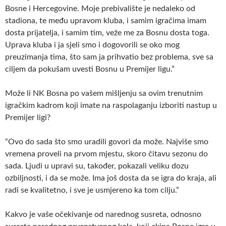
Bosne i Hercegovine. Moje prebivalište je nedaleko od
stadiona, te među upravom kluba, i samim igračima imam
dosta prijatelja, i samim tim, veže me za Bosnu dosta toga.
Uprava kluba i ja sjeli smo i dogovorili se oko mog
preuzimanja tima, što sam ja prihvatio bez problema, sve sa
ciljem da pokušam uvesti Bosnu u Premijer ligu.”
Može li NK Bosna po vašem mišljenju sa ovim trenutnim
igračkim kadrom koji imate na raspolaganju izboriti nastup u
Premijer ligi?
“Ovo do sada što smo uradili govori da može. Najviše smo
vremena proveli na prvom mjestu, skoro čitavu sezonu do
sada. Ljudi u upravi su, također, pokazali veliku dozu
ozbiljnosti, i da se može. Ima još dosta da se igra do kraja, ali
radi se kvalitetno, i sve je usmjereno ka tom cilju.”
Kakvo je vaše očekivanje od narednog susreta, odnosno