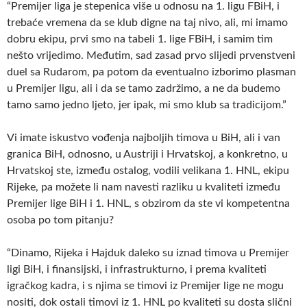
“Premijer liga je stepenica više u odnosu na 1. ligu FBiH, i
trebaće vremena da se klub digne na taj nivo, ali, mi imamo
dobru ekipu, prvi smo na tabeli 1. lige FBiH, i samim tim
nešto vrijedimo. Međutim, sad zasad prvo slijedi prvenstveni
duel sa Rudarom, pa potom da eventualno izborimo plasman
u Premijer ligu, ali i da se tamo zadržimo, a ne da budemo
tamo samo jedno ljeto, jer ipak, mi smo klub sa tradicijom.”
Vi imate iskustvo vođenja najboljih timova u BiH, ali i van
granica BiH, odnosno, u Austriji i Hrvatskoj, a konkretno, u
Hrvatskoj ste, između ostalog, vodili velikana 1. HNL, ekipu
Rijeke, pa možete li nam navesti razliku u kvaliteti između
Premijer lige BiH i 1. HNL, s obzirom da ste vi kompetentna
osoba po tom pitanju?
“Dinamo, Rijeka i Hajduk daleko su iznad timova u Premijer
ligi BiH, i finansijski, i infrastrukturno, i prema kvaliteti
igračkog kadra, i s njima se timovi iz Premijer lige ne mogu
nositi, dok ostali timovi iz 1. HNL po kvaliteti su dosta slični