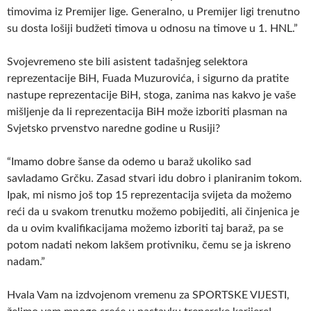
timovima iz Premijer lige. Generalno, u Premijer ligi trenutno
su dosta lošiji budžeti timova u odnosu na timove u 1. HNL.”
Svojevremeno ste bili asistent tadašnjeg selektora
reprezentacije BiH, Fuada Muzurovića, i sigurno da pratite
nastupe reprezentacije BiH, stoga, zanima nas kakvo je vaše
mišljenje da li reprezentacija BiH može izboriti plasman na
Svjetsko prvenstvo naredne godine u Rusiji?
“Imamo dobre šanse da odemo u baraž ukoliko sad
savladamo Grčku. Zasad stvari idu dobro i planiranim tokom.
Ipak, mi nismo još top 15 reprezentacija svijeta da možemo
reći da u svakom trenutku možemo pobijediti, ali činjenica je
da u ovim kvalifikacijama možemo izboriti taj baraž, pa se
potom nadati nekom lakšem protivniku, čemu se ja iskreno
nadam.”
Hvala Vam na izdvojenom vremenu za SPORTSKE VIJESTI,