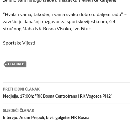
želimo vam mnogo sreće u nastavku trenerske karijere!
“Hvala i vama, također, i vama svako dobro u daljem radu” –
završio je današnji razgovor za sportskevijesti.com, šef
stručnog štaba NK Bosna Visoko, Ivo Ištuk.
Sportske Vijesti
FEATURED
Navigacija
PRETHODNI ČLANAK
članaka
Nedjelja, 17:00h: “RK Bosna Centrotrans i RK Vogosca PH2”
SLJEDEĆI ČLANAK
Intervju: Arsim Prepoli, bivši golgeter NK Bosna