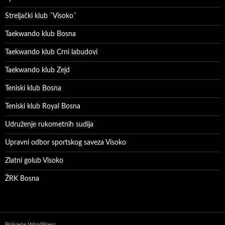
Streljački klub ˝Visoko˝
Taekwando klub Bosna
Taekwando klub Crni labudovi
Taekwando klub Zejd
Teniski klub Bosna
Teniski klub Royal Bosna
Udruženje rukometnih sudija
Upravni odbor sportskog saveza Visoko
Zlatni golub Visoko
ŽRK Bosna
Pokreće WordPress