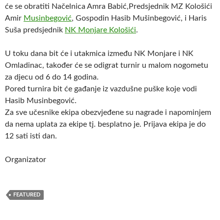
će se obratiti Načelnica Amra Babić,Predsjednik MZ Kološići
Amir
Musinbegović
, Gospodin Hasib Mušinbegović, i Haris
Suša predsjednik
NK Monjare Kološići
.
U toku dana bit će i utakmica između NK Monjare i NK
Omladinac, također će se odigrat turnir u malom nogometu
za djecu od 6 do 14 godina.
Pored turnira bit će gađanje iz vazdušne puške koje vodi
Hasib Musinbegović.
Za sve učesnike ekipa obezvjeđene su nagrade i napominjem
da nema uplata za ekipe tj. besplatno je. Prijava ekipa je do
12 sati isti dan.
Organizator
FEATURED