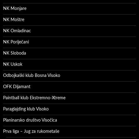
NK Monjare
NK Moštre
NK Omladinac
NK Poriječani
NK Sloboda
NK Uskok
Odbojkaški klub Bosna Visoko
OFK Dijamant
Paintball klub Ekstremno-Xtreme
Paraglajding klub Visoko
Planinarsko društvo Visočica
Prva liga – Jug za rukometaše