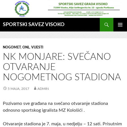
Idi
na
sadržaj
Pretraga
SPORTSKI SAVEZ VISOKO
GLAVNI
MENI
NOGOMET
,
ONL
,
VIJESTI
NK MONJARE: SVEČANO
OTVARANJE
NOGOMETNOG STADIONA
5 MAJA, 2017
ADMIN
Pozivamo sve građana na svečano otvaranje stadiona
odnosno sportskog igralista MZ Kološići .
Otvaranje stadiona je 7. maja, u nedjelju – 12 sati. Prisutnim