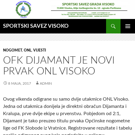
Idi
na
sadržaj
Pretraga
SPORTSKI SAVEZ VISOKO
GLAVNI
MENI
NOGOMET
,
ONL
,
VIJESTI
OFK DIJAMANT JE NOVI
PRVAK ONL VISOKO
8 MAJA, 2017
ADMIN
Ovog vikenda odigrane su samo dvije utakmice ONL Visoko.
Jedna od utakmica donijela je direktni obračun Dijamanta i
Kralupa, prve dvije ekipe u prvenstvu. Pobjedom od 2:1,
Dijamant je tako preuzeo titulu prvaka Općinske nogometne
lige od FK Slobode iz Vratnice. Registrovane rezultate i tabelu