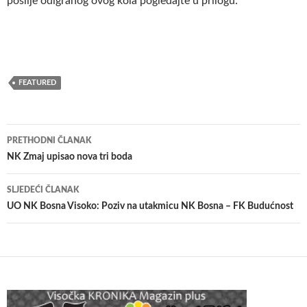
poslije odigranog ovog kola pogledajte u prilogu:
FEATURED
Navigacija
PRETHODNI ČLANAK
članaka
NK Zmaj upisao nova tri boda
SLJEDEĆI ČLANAK
UO NK Bosna Visoko: Poziv na utakmicu NK Bosna – FK Budućnost