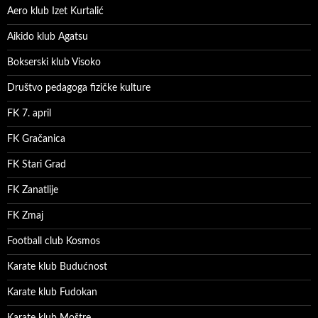
Aero klub Izet Kurtalić
Aikido klub Agatsu
Bokserski klub Visoko
Društvo pedagoga fizičke kulture
FK 7. april
FK Gračanica
FK Stari Grad
FK Zanatlije
FK Zmaj
Football club Kosmos
Karate klub Budućnost
Karate klub Fudokan
Karate klub Moštre