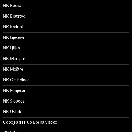
NK Bosna
NK Bratstvo
NK Kralupi
NK Liješeva
NK Ljiljan
NK Monjare
NK Moštre
NK Omladinac
NK Poriječani
NK Sloboda
NK Uskok
Odbojkaški klub Bosna Visoko