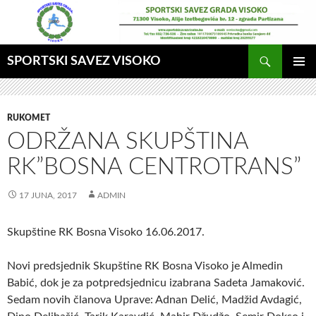
Idi
na
sadržaj
Pretraga
SPORTSKI SAVEZ VISOKO
GLAVNI
MENI
RUKOMET
ODRŽANA SKUPŠTINA
RK”BOSNA CENTROTRANS”
17 JUNA, 2017
ADMIN
Skupštine RK Bosna Visoko 16.06.2017.
Novi predsjednik Skupštine RK Bosna Visoko je Almedin
Babić, dok je za potpredsjednicu izabrana Sadeta Jamaković.
Sedam novih članova Uprave: Adnan Delić, Madžid Avdagić,