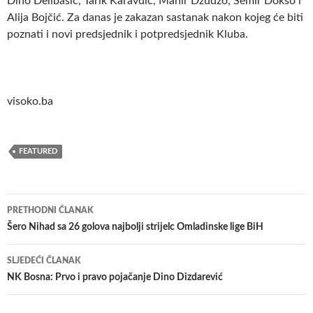
Dino Delibašić, Tarik Karavdić, Mahir Džudžo, Semir Dokso i
Alija Bojčić. Za danas je zakazan sastanak nakon kojeg će biti
poznati i novi predsjednik i potpredsjednik Kluba.
visoko.ba
FEATURED
Navigacija
PRETHODNI ČLANAK
članaka
Šero Nihad sa 26 golova najbolji strijelc Omladinske lige BiH
SLJEDEĆI ČLANAK
NK Bosna: Prvo i pravo pojačanje Dino Dizdarević