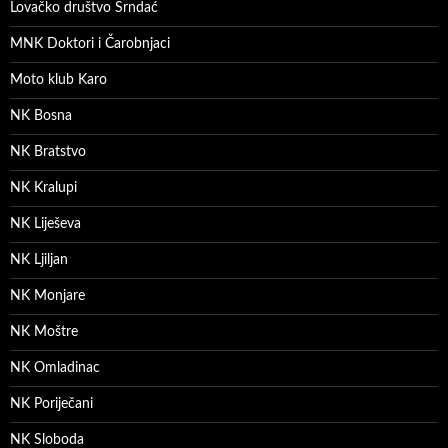
Lovačko društvo Srndać
MNK Doktori i Čarobnjaci
Moto klub Karo
NK Bosna
NK Bratstvo
NK Kralupi
NK Liješeva
NK Ljiljan
NK Monjare
NK Moštre
NK Omladinac
NK Poriječani
NK Sloboda