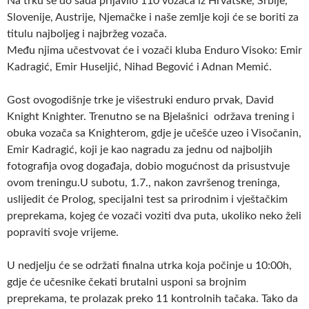
Na trku se do sada prijavilo 110 vozača iz Hrvatske, Srbije,
Slovenije, Austrije, Njemačke i naše zemlje koji će se boriti za
titulu najboljeg i najbržeg vozača.
Među njima učestvovat će i vozači kluba Enduro Visoko: Emir
Kadragić, Emir Huseljić, Nihad Begović i Adnan Memić.
Gost ovogodišnje trke je višestruki enduro prvak, David
Knight Knighter. Trenutno se na Bjelašnici održava trening i
obuka vozača sa Knighterom, gdje je učešće uzeo i Visočanin,
Emir Kadragić, koji je kao
nagradu za jednu od najboljih
fotografija ovog događaja, dobio mogućnost da prisustvuje
ovom treningu.U subotu, 1.7., nakon završenog treninga,
uslijedit će Prolog, specijalni test sa prirodnim i vještačkim
preprekama, kojeg će vozači voziti dva puta, ukoliko neko želi
popraviti svoje vrijeme.
U nedjelju će se održati finalna utrka koja počinje u 10:00h,
gdje će učesnike čekati brutalni usponi sa brojnim
preprekama, te prolazak preko 11 kontrolnih tačaka. Tako da