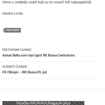
ćemo u nedjelju znati koji su to vozači bili najuspješniji.
visoko.co.ba
FEATURED
Navigacija
PRETHODNI ČLANAK
članaka
Adnan Balta novi-stari igrač RK Bosna Centrotrans
SLJEDEĆI ČLANAK
FK Olimpic – NK Bosna 05. juli