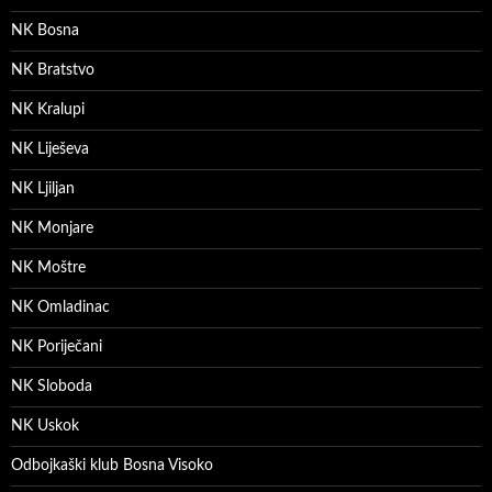
NK Bosna
NK Bratstvo
NK Kralupi
NK Liješeva
NK Ljiljan
NK Monjare
NK Moštre
NK Omladinac
NK Poriječani
NK Sloboda
NK Uskok
Odbojkaški klub Bosna Visoko