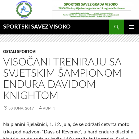
Idi
na
sadržaj
Pretraga
SPORTSKI SAVEZ VISOKO
GLAVNI
MENI
OSTALI SPORTOVI
VISOČANI TRENIRAJU SA
SVJETSKIM ŠAMPIONOM
ENDURA DAVIDOM
KNIGHTOM
30 JUNA, 2017
ADMIN
Na planini Bjelašnici, 1. i 2. jula, će se održati četvrta moto
trka pod nazivom “Days of Revenge”, u hard enduro disciplini.