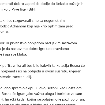
e morati dobro zapeti da dodje do itekako poželjnih
 kolu Prve lige FBiH.
akmice razgovarali smo sa nogometnim
džić Adnanom koji nije krio optimizam pred
avniku.
orilili prvenstvo pobjedom nad jakim sastavom
a je da nastavimo dobre igre te opravdamo
e i uprave kluba.
pu Travnika ali bez bilo kakvih kalkulacija Bosna će
i nogomet i ici na pobjedu u ovom susretu, uvjeren
variti zacrtani cilj.
odlično spremio ekipu, u ovoj sezoni, kao uostalom i
 Bosna će igrati jako važnu ulogu i boriti se za sam
iH. Igrački kadar kojim raspolažemo je pažljivo biran,