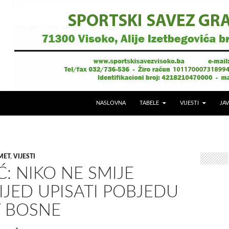
NASLOVNA
TABELE
VIJESTI
JAV
MET
,
VIJESTI
: NIKO NE SMIJE
JED UPISATI POBJEDU
V BOSNE