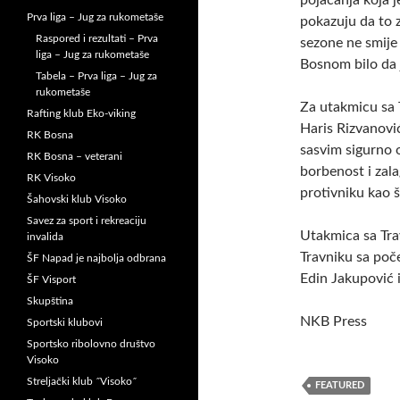
pojačanja koja 
Prva liga – Jug za rukometaše
pokazuju da to z
Raspored i rezultati – Prva
sezone ne smije 
liga – Jug za rukometaše
Bosnom bilo da je
Tabela – Prva liga – Jug za
rukometaše
Za utakmicu sa 
Rafting klub Eko-viking
Haris Rizvanović
RK Bosna
sasvim sigurno o
RK Bosna – veterani
borbenost i zal
RK Visoko
protivniku kao š
Šahovski klub Visoko
Savez za sport i rekreaciju
Utakmica sa Tra
invalida
Travniku sa poče
ŠF Napad je najbolja odbrana
Edin Jakupović 
ŠF Visport
Skupština
NKB Press
Sportski klubovi
Sportsko ribolovno društvo
Visoko
Streljački klub ˝Visoko˝
FEATURED