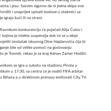
je angažovala uprava kluba več od samog starta
aista i jesu. Sasvim sigurno da ni jedna ekipa ove
tvrditi i unaprijed upisati bodove u utakmici sa
 igraju kući ili na strani.
Travnikom konkurenciju će pojačati Alija Čulov i
 kojima je istekla suspenzija dok će se u ekipi
sjetiti izostatak iskusnog Dine Hajdarovića čija bi
aganje bile od velike pomoći na gostovanju
to je Travnik, rekao je za kraj Adnan Zamer Hodžić.
vnikom se igra u subotu na stadionu Pirota u
tkom u 17:30, sa centra će je voditi FIFA arbitar
iz Bihaća a u direktnom prenosu emitovati City TV.