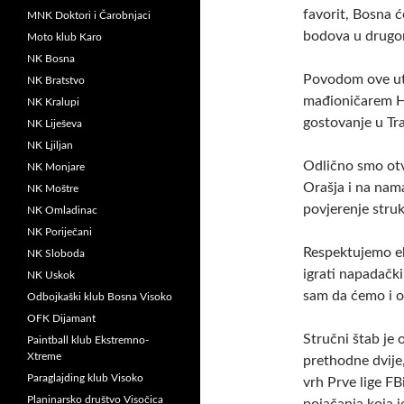
favorit, Bosna ć
MNK Doktori i Čarobnjaci
bodova u drugom
Moto klub Karo
NK Bosna
Povodom ove ut
NK Bratstvo
mađioničarem Ho
NK Kralupi
gostovanje u Tr
NK Liješeva
NK Ljiljan
Odlično smo otv
NK Monjare
Orašja i na nam
NK Moštre
povjerenje struk
NK Omladinac
NK Poriječani
Respektujemo eki
NK Sloboda
igrati napadačk
NK Uskok
sam da ćemo i ost
Odbojkaški klub Bosna Visoko
OFK Dijamant
Stručni štab je 
Paintball klub Ekstremno-
Xtreme
prethodne dvije,
Paraglajding klub Visoko
vrh Prve lige FB
Planinarsko društvo Visočica