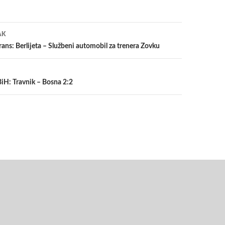
a
AK
ans: Berlijeta – Službeni automobil za trenera Zovku
FBiH: Travnik – Bosna 2:2