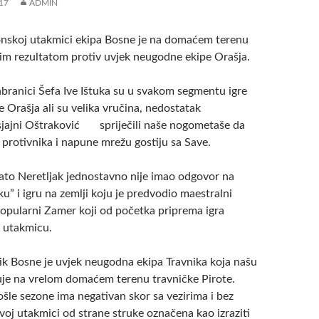
17
ADMIN
nskoj utakmici ekipa Bosne je na domaćem terenu
nim rezultatom protiv uvjek neugodne ekipe Orašja.
izabranici Šefa Ive Ištuka su u svakom segmentu igre
pe Orašja ali su velika vručina, nedostatak
 sjajni Oštraković spriječili naše nogometaše da
protivnika i napune mrežu gostiju sa Save.
Mato Neretljak jednostavno nije imao odgovor na
ku” i igru na zemlji koju je predvodio maestralni
pularni Zamer koji od početka priprema igra
u utakmicu.
ik Bosne je uvjek neugodna ekipa Travnika koja našu
e na vrelom domaćem terenu travničke Pirote.
šle sezone ima negativan skor sa vezirima i bez
ovoj utakmici od strane struke označena kao izraziti