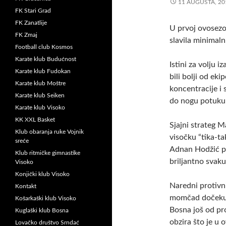
11 AUGUSTA, 20
FK Stari Grad
FK Zanatlije
U prvoj ovosezo
FK Zmaj
slavila minimal
Football club Kosmos
Karate klub Budućnost
Istini za volju 
Karate klub Fudokan
bili bolji od eki
Karate klub Moštre
koncentracije i
Karate klub Seiken
do nogu potuku 
Karate klub Visoko
KK XXL Basket
Sjajni strateg 
Klub obaranja ruke Vojnik
visočku “tika-ta
sreće
Adnan Hodžić po
Klub ritmičke gimnastike
briljantno svak
Visoko
Konjički klub Visoko
Naredni protivn
Kontakt
momčad dočekuj
Košarkaški klub Visoko
Bosna još od pro
Kuglaški klub Bosna
obzira što je u 
Lovačko društvo Srndać