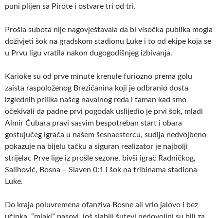
puni plijen sa Pirote i ostvare tri od tri.
Prošla subota nije nagovještavala da bi visočka publika mogla
doživjeti šok na gradskom stadionu Luke i to od ekipe koja se
u Prvu ligu vratila nakon dugogodišnjeg izbivanja.
Karioke su od prve minute krenule furiozno prema golu
zaista raspoloženog Brezičanina koji je odbranio dosta
izglednih prilika našeg navalnog reda i taman kad smo
očekivali da padne prvi pogodak uslijedio je prvi šok, mladi
Almir Ćubara pravi sasvim bespotreban start i obara
gostujučeg igrača u našem šesnaestercu, sudija nedvojbeno
pokazuje na bijelu tačku a siguran realizator je najbolji
strijelac Prve lige iz prošle sezone, bivši igrač Radničkog,
Salihović, Bosna – Slaven 0:1 i šok na tribinama stadiona
Luke.
Do kraja poluvremena ofanziva Bosne ali vrlo jalovo i bez
učinka, “mlaki” pasovi, još slabiji šutevi nedovoljni su bili za