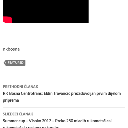
nkbosna
FEATURED
Navigacija
PRETHODNI ČLANAK
članaka
RK Bosna Centrotrans: Eldin Travančić prezadovoljan prvim dijelom
priprema
SLJEDEĆI ČLANAK
Summer cup – Visoko 2017 – Preko 250 mladih rukometašica i
rukometaša iz regiona na turniru