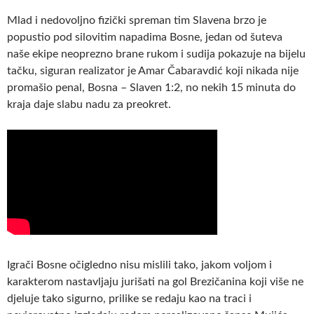
Mlad i nedovoljno fizički spreman tim Slavena brzo je
popustio pod silovitim napadima Bosne, jedan od šuteva
naše ekipe neoprezno brane rukom i sudija pokazuje na bijelu
tačku, siguran realizator je Amar Čabaravdić koji nikada nije
promašio penal, Bosna – Slaven 1:2, no nekih 15 minuta do
kraja daje slabu nadu za preokret.
Igrači Bosne očigledno nisu mislili tako, jakom voljom i
karakterom nastavljaju jurišati na gol Brezičanina koji više ne
djeluje tako sigurno, prilike se redaju kao na traci i