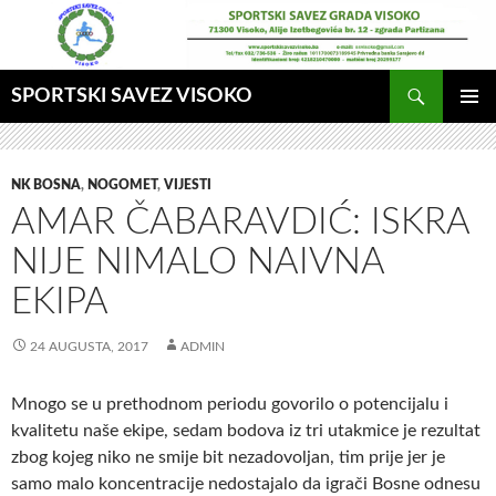
Idi
na
sadržaj
Pretraga
SPORTSKI SAVEZ VISOKO
GLAVNI
MENI
NK BOSNA
,
NOGOMET
,
VIJESTI
AMAR ČABARAVDIĆ: ISKRA
NIJE NIMALO NAIVNA
EKIPA
24 AUGUSTA, 2017
ADMIN
Mnogo se u prethodnom periodu govorilo o potencijalu i
kvalitetu naše ekipe, sedam bodova iz tri utakmice je rezultat
zbog kojeg niko ne smije bit nezadovoljan, tim prije jer je
samo malo koncentracije nedostajalo da igrači Bosne odnesu