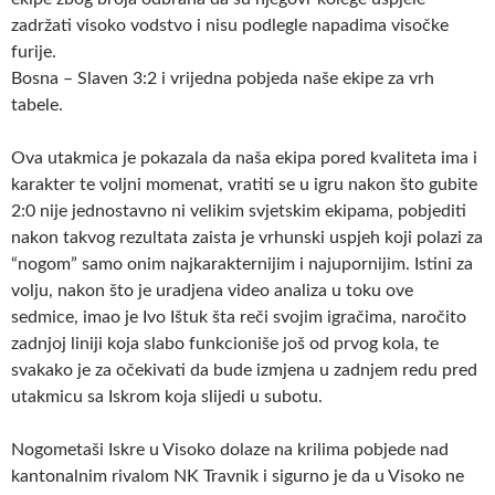
zadržati visoko vodstvo i nisu podlegle napadima visočke
furije.
Bosna – Slaven 3:2 i vrijedna pobjeda naše ekipe za vrh
tabele.
Ova utakmica je pokazala da naša ekipa pored kvaliteta ima i
karakter te voljni momenat, vratiti se u igru nakon što gubite
2:0 nije jednostavno ni velikim svjetskim ekipama, pobjediti
nakon takvog rezultata zaista je vrhunski uspjeh koji polazi za
“nogom” samo onim najkarakternijim i najupornijim. Istini za
volju, nakon što je uradjena video analiza u toku ove
sedmice, imao je Ivo Ištuk šta reči svojim igračima, naročito
zadnjoj liniji koja slabo funkcioniše još od prvog kola, te
svakako je za očekivati da bude izmjena u zadnjem redu pred
utakmicu sa Iskrom koja slijedi u subotu.
Nogometaši Iskre u Visoko dolaze na krilima pobjede nad
kantonalnim rivalom NK Travnik i sigurno je da u Visoko ne