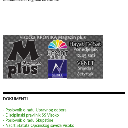
DOKUMENTI
- Poslovnik o radu Upravnog odbora
- Disciplinski pravilnik SS Visoko
- Poslovnik o radu Skupštine
- Nacrt Statuta Općinskog saveza Visoko