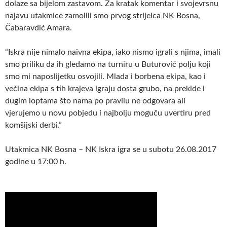
dolaze sa bijelom zastavom. Za kratak komentar i svojevrsnu
najavu utakmice zamolili smo prvog strijelca NK Bosna,
Čabaravdić Amara.
“Iskra nije nimalo naivna ekipa, iako nismo igrali s njima, imali
smo priliku da ih gledamo na turniru u Buturović polju koji
smo mi naposlijetku osvojili. Mlada i borbena ekipa, kao i
večina ekipa s tih krajeva igraju dosta grubo, na prekide i
dugim loptama što nama po pravilu ne odgovara ali
vjerujemo u novu pobjedu i najbolju moguču uvertiru pred
komšijski derbi.”
Utakmica NK Bosna – NK Iskra igra se u subotu 26.08.2017
godine u 17:00 h.