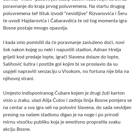
poravnanje do kraja prvog poluvremena. Na startu drugog
poluvremena šef Ištuk izvodi “nevidljive” Rizvanovića i Šeru
te uvodi Hajdarovića i Čabaravdića te od tog momenta igra
Bosne postaje mnogo opasnija.
I kada smo pomislili da će poravnanje zasluženo doći, novi
šok nakon kojeg su neki i napustili stadion, Adnan Hrelja
griješi kod predaje lopte, igrači Slavena dolaze do lopte,
Salihović šutira i postiže gol kojim bi se proslavio da su
uspjeli napraviti senzaciju u Visokom, no fortuna nije bila na
njihovoj strani.
Umjesto indisponiranog Ćubare kojem je drugi žuti karton
visio u zraku, ulazi Alija Čulov i zadnja linija Bosne pomjera se
na centar a sva igra seli na polovini Slavena, do sada nevidjen
presing na našem stadionu digao je na noge i po prirodi
mirnu visočku publiku koja je emotivno propratila svaku
akciju Bosne.