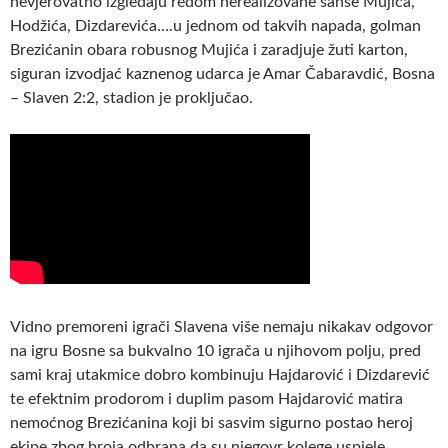
nevjerovatno izgledaju redom nerealizovane šanse Mujića,
Hodžića, Dizdarevića….u jednom od takvih napada, golman
Brezićanin obara robusnog Mujića i zaradjuje žuti karton,
siguran izvodjać kaznenog udarca je Amar Čabaravdić, Bosna
– Slaven 2:2, stadion je proključao.
Vidno premoreni igrači Slavena više nemaju nikakav odgovor
na igru Bosne sa bukvalno 10 igrača u njihovom polju, pred
sami kraj utakmice dobro kombinuju Hajdarović i Dizdarević
te efektnim prodorom i duplim pasom Hajdarović matira
nemoćnog Brezićanina koji bi sasvim sigurno postao heroj
ekipe zbog broja odbrana da su njegovr kolege uspjele