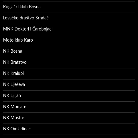
Kuglaški klub Bosna
Lovačko društvo Srndać
MNK Doktori i Čarobnjaci
Moto klub Karo
NK Bosna
NK Bratstvo
NK Kralupi
NK Liješeva
NK Ljiljan
NK Monjare
NK Moštre
NK Omladinac