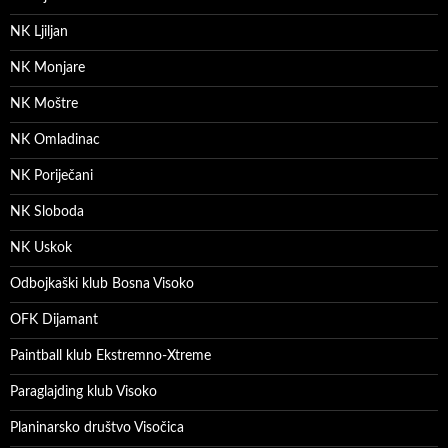
NK Ljiljan
NK Monjare
NK Moštre
NK Omladinac
NK Poriječani
NK Sloboda
NK Uskok
Odbojkaški klub Bosna Visoko
OFK Dijamant
Paintball klub Ekstremno-Xtreme
Paraglajding klub Visoko
Planinarsko društvo Visočica