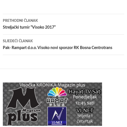
Navigacija
PRETHODNI ČLANAK
članaka
Streljački turnir “Visoko 2017”
SLJEDEĆI ČLANAK
Pak- Rampart d.o.o. Visoko novi sponzor RK Bosna Centrotrans