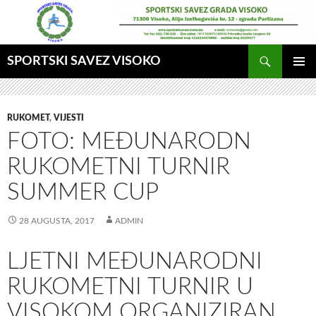
Idi
na
sadržaj
Pretraga
SPORTSKI SAVEZ VISOKO
GLAVNI
MENI
RUKOMET
,
VIJESTI
FOTO: MEĐUNARODN
RUKOMETNI TURNIR
SUMMER CUP
28 AUGUSTA, 2017
ADMIN
LJETNI MEĐUNARODNI
RUKOMETNI TURNIR U
VISOKOM ORGANIZIRAN