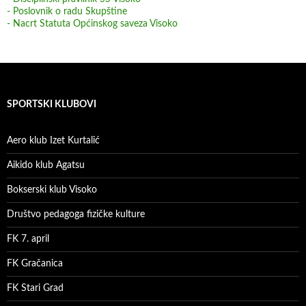
- Poslovnik o radu Skupštine
- Nacrt Statuta Općinskog saveza Visoko
SPORTSKI KLUBOVI
Aero klub Izet Kurtalić
Aikido klub Agatsu
Bokserski klub Visoko
Društvo pedagoga fizičke kulture
FK 7. april
FK Gračanica
FK Stari Grad