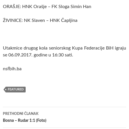
ORAŠJE: HNK Orašje – FK Sloga Simin Han
ŽIVINICE: NK Slaven – HNK Čapljina
Utakmice drugog kola seniorskog Kupa Federacije BiH igraju
se 06.09.2017. godine u 16:30 sati.
nsfbih.ba
FEATURED
Navigacija
PRETHODNI ČLANAK
članaka
Bosna – Rudar 1:1 (Foto)