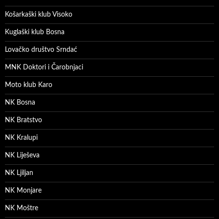
Košarkaški klub Visoko
Kuglaški klub Bosna
Lovačko društvo Srndać
MNK Doktori i Čarobnjaci
Moto klub Karo
NK Bosna
NK Bratstvo
NK Kralupi
NK Liješeva
NK Ljiljan
NK Monjare
NK Moštre