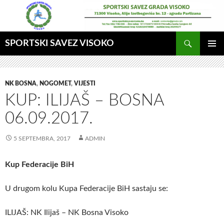
Idi
na
sadržaj
Pretraga
SPORTSKI SAVEZ VISOKO
GLAVNI
MENI
NK BOSNA
,
NOGOMET
,
VIJESTI
KUP: ILIJAŠ – BOSNA
06.09.2017.
5 SEPTEMBRA, 2017
ADMIN
Kup Federacije BiH
U drugom kolu Kupa Federacije BiH sastaju se:
ILIJAŠ: NK Ilijaš – NK Bosna Visoko