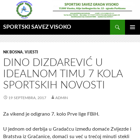
Idi
na
sadržaj
Pretraga
SPORTSKI SAVEZ VISOKO
GLAVNI
MENI
NK BOSNA
,
VIJESTI
DINO DIZDAREVIĆ U
IDEALNOM TIMU 7 KOLA
SPORTSKIH NOVOSTI
19 SEPTEMBRA, 2017
ADMIN
Za vikend je odigrano 7. kolo Prve lige FBiH.
U jednom od derbija u Gradačcu između domaće Zvijezde i
Bratstva iz Gračanice, domaći su već u trećoj minuti stekli