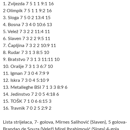
1. Zvijezda 7 5 1 1 9:1 16
2 Olimpik 7 5 1 1 9:2 16
3. Sloga 7 5 0 2 13:4 15
4. Bosna 7 3 4 0 10:6 13
5. Velež 7 3 2 2 11:4 11
6. Slaven 7 3 2 2 9:5 11
7. Čapljina 7 3 2 2 10:9 11
8. Rudar 7 3 1 3 8:5 10
9. Bratstvo 7 3 1 3 11:11 10
10. Orašje 7 3 1 3 6:7 10
11. Igman 7 3 0 4 7:9 9
12. Iskra 7 3 0 4 5:10 9
13. Metalleghe BSI 7 1 3 3 8:9 6
14. Jedinstvo 7 2 0 5 4:18 6
15. TOŠK 7 1 0 6 6:15 3
16. Travnik 7 0 2 5 2:9 2
Lista strijelaca, 7- golova, Mirnes Salihović (Slaven), 5 golova-
Brandao de Souza (Velež),Mirel Ibrahimović (Sloga),4-gola