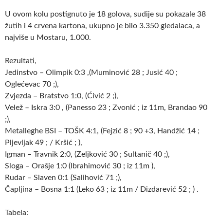
U ovom kolu postignuto je 18 golova, sudije su pokazale 38
žutih i 4 crvena kartona, ukupno je bilo 3.350 gledalaca, a
najviše u Mostaru, 1.000.
Rezultati,
Jedinstvo – Olimpik 0:3 ,(Muminović 28 ; Jusić 40 ;
Oglećevac 70 ;),
Zvjezda – Bratstvo 1:0, (Ćivić 2 ;),
Velež – Iskra 3:0 , (Panesso 23 ; Zvonić ; iz 11m, Brandao 90
;),
Metalleghe BSI – TOŠK 4:1, (Fejzić 8 ; 90 +3, Handžić 14 ;
Pljevljak 49 ; / Kršić ; ),
Igman – Travnik 2:0, (Zeljković 30 ; Sultanič 40 ;),
Sloga – Orašje 1:0 (Ibrahimović 30 ; iz 11m ),
Rudar – Slaven 0:1 (Salihović 71 ;),
Čapljina – Bosna 1:1 (Leko 63 ; iz 11m / Dizdarević 52 ; ) .
Tabela: