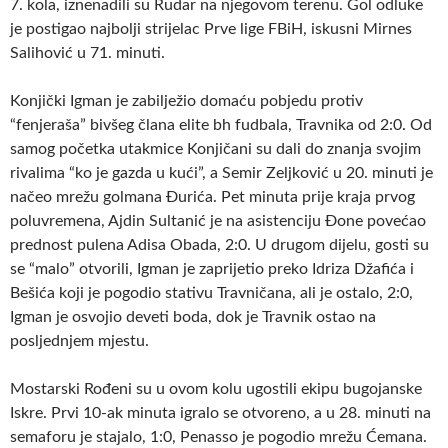
7. kola, iznenadili su Rudar na njegovom terenu. Gol odluke
je postigao najbolji strijelac Prve lige FBiH, iskusni Mirnes
Salihović u 71. minuti.
Konjički Igman je zabilježio domaću pobjedu protiv
“fenjeraša” bivšeg člana elite bh fudbala, Travnika od 2:0. Od
samog početka utakmice Konjičani su dali do znanja svojim
rivalima “ko je gazda u kući”, a Semir Zeljković u 20. minuti je
načeo mrežu golmana Đurića. Pet minuta prije kraja prvog
poluvremena, Ajdin Sultanić je na asistenciju Đone povećao
prednost pulena Adisa Obada, 2:0. U drugom dijelu, gosti su
se “malo” otvorili, Igman je zaprijetio preko Idriza Džafića i
Bešića koji je pogodio stativu Travničana, ali je ostalo, 2:0,
Igman je osvojio deveti boda, dok je Travnik ostao na
posljednjem mjestu.
Mostarski Rođeni su u ovom kolu ugostili ekipu bugojanske
Iskre. Prvi 10-ak minuta igralo se otvoreno, a u 28. minuti na
semaforu je stajalo, 1:0, Penasso je pogodio mrežu Ćemana.