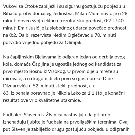
Vukovi sa Otoke zabilježili su sigurnu gostujuću pobjedu u
Bihaću protiv domaćeg Jedinstva. Milan Muminović je u 28.
minuti doveo svoju ekipu u rezultatsku prednst, 0:2. U 40.
minuti Emir Jusić je iz slobodnog udarca povečao prednost
na 0:2. Da bi rezervista Nedim Oglečevac u 70. minuti
potvrdio vrijednu pobjedu za Olimpik.
Na čapljinskim Bjelavama je odigran jedan od derbija ovog
kola, domaća Čapljina je ugostila jednog od kandidata za
prvo mjesto Bosnu iz Visokog. U prvom dijelu mreže su
mirovale, a u drugom dijelu prvo su gosti preko Dine
Dizdarevića u 52. minuti stekli prednost, a u
63. iz penala poravnao je Nikola Leko za 1:1 što je konačni
rezultat ove vrlo kvalitetne utakmice.
Fudbaleri Slavena iz Živinica nastavljaju da prijatno
iznenađuju ljubitelje fudbala na prvoligaškim terenima. Ovaj
put Slaven je zabilježio drugu gostujuću pobjedu u odigranih