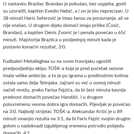
U nastavku Brazilac Brandao je pokušao, bez uspjeha, gosti
su uzvratili, kapiten Evedin Nebić, a i on je bio neprecizan. U
38 minuti Haris Seferović je imao šansu za poravnanje, ali se
nije snašao. U drugom dijelu domaći imaju prilike (Ćosić,
Brandao), a kapiten Denis Zvonić je i penala povećao u 65ć
minuti. Majstorija Brazilca u posljednjoj minuti kada je
postavio konačni rezultat, 3:0.
Fudbaleri Metalleghea su na svom travnjaku ugostili
predposljednju ekipu TOŠK-a koja je pred početak sezone
imala velike ambicije, a to je po igrama u predhodnim kolima
ostala samo želja Tešnjaka. Jajčani su već u osmoj minuti
načeli mrežu, preko Farisa Fejzića, da bi šest minuta kasnije
prednost domaćih povečao Handžić. I u drugom
poluvremenu veoma dobra igra domaćih, Pljevljak je povećao
na 3:0. Najbolji strijelac TOŠK-a, Aleksandar Kršić je u 89.
minuti smanjio rezulta na 3:1, da bi Faris Fejzić svojim drugim
golom u nadoknadi izgubljenog vremena potrvdio pobjedu
domaćih, 4:1.