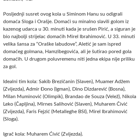
Posljednji susret ovog kola u Siminom Hanu su odigrali
domaća Sloga i Orašje. Domaći su minalno slavili golom iz
kazenog udarca u 30. minuti kada je srušen Pirić, a siguran je
bio najbolji strijelac domaćih Mirel Ibrahimović. U 33. minuti
velika šansa za “Oraške labudove”, Aletić je sam ispred
domaćeg golmana, Hamzibegovića, ali je šutirao pored gola
domaćih. U drugom poluvremenu niti jedna ekipa nije priliku
za gol.
Idealni tim kola: Sakib Brezičanin (Slaven), Muamer Adžem
(Zvijezda), Admir Đono (Igman), Dino Dizdarević (Bosna),
Milan Muminović (Olimpik), Brandao de Souza (Velež), Nikola
Leko (Čapljina), Mirnes Salihović (Slaven), Muharem Čivić
(Zvijezda), Faris Fejzić (Metalleghe BSI), Mirel Ibrahimović
(Sloga).
Igrač kola: Muharem Ćivić (Zvijezda).