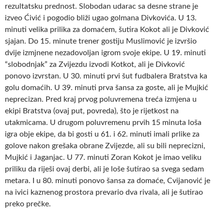
rezultatsku prednost. Slobodan udarac sa desne strane je
izveo Ćivić i pogodio bliži ugao golmana Divkovića. U 13.
minuti velika prilika za domaćem, šutira Kokot ali je Divković
sjajan. Do 15. minute trener gostiju Muslimović je izvršio
dvije izmjnene nezadovoljan igrom svoje ekipe. U 19. minuti
“slobodnjak” za Zvijezdu izvodi Kotkot, ali je Divković
ponovo izvrstan. U 30. minuti prvi šut fudbalera Bratstva ka
golu domaćih. U 39. minuti prva šansa za goste, ali je Mujkić
neprecizan. Pred kraj prvog poluvremena treća izmjena u
ekipi Bratstva (ovaj put, povreda), što je rijetkost na
utakmicama. U drugom poluvremenu prvih 15 minuta loša
igra obje ekipe, da bi gosti u 61. i 62. minuti imali prlike za
golove nakon grešaka obrane Zvijezde, ali su bili neprecizni,
Mujkić i Jaganjac. U 77. minuti Zoran Kokot je imao veliku
priliku da riješi ovaj derbi, ali je loše šutirao sa svega sedam
metara. I u 80. minuti ponovo šansa za domaće, Cvijanović je
na ivici kaznenog prostora prevario dva rivala, ali je šutirao
preko prečke.