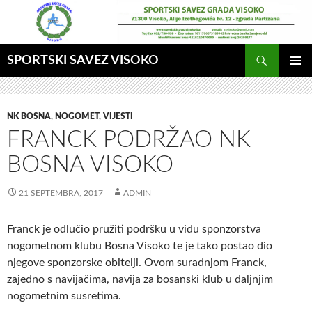
Idi
na
sadržaj
Pretraga
SPORTSKI SAVEZ VISOKO
GLAVNI
MENI
NK BOSNA
,
NOGOMET
,
VIJESTI
FRANCK PODRŽAO NK
BOSNA VISOKO
21 SEPTEMBRA, 2017
ADMIN
Franck je odlučio pružiti podršku u vidu sponzorstva
nogometnom klubu Bosna Visoko te je tako postao dio
njegove sponzorske obitelji. Ovom suradnjom Franck,
zajedno s navijačima, navija za bosanski klub u daljnjim
nogometnim susretima.