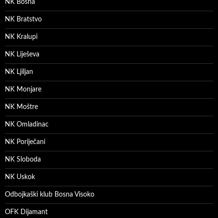
NK Bosna
NK Bratstvo
NK Kralupi
NK Liješeva
NK Ljiljan
NK Monjare
NK Moštre
NK Omladinac
NK Poriječani
NK Sloboda
NK Uskok
Odbojkaški klub Bosna Visoko
OFK Dijamant