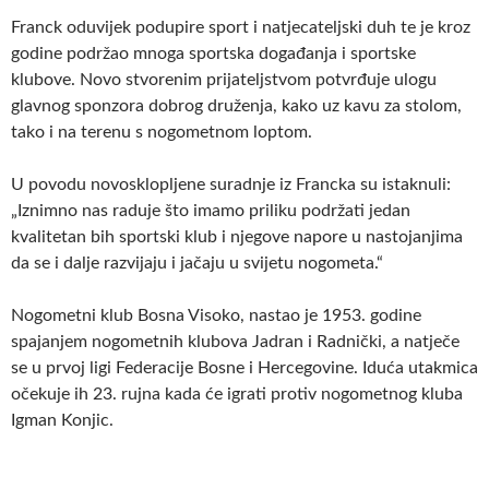
Franck oduvijek podupire sport i natjecateljski duh te je kroz
godine podržao mnoga sportska događanja i sportske
klubove. Novo stvorenim prijateljstvom potvrđuje ulogu
glavnog sponzora dobrog druženja, kako uz kavu za stolom,
tako i na terenu s nogometnom loptom.
U povodu novosklopljene suradnje iz Francka su istaknuli:
„Iznimno nas raduje što imamo priliku podržati jedan
kvalitetan bih sportski klub i njegove napore u nastojanjima
da se i dalje razvijaju i jačaju u svijetu nogometa.“
Nogometni klub Bosna Visoko, nastao je 1953. godine
spajanjem nogometnih klubova Jadran i Radnički, a natječe
se u prvoj ligi Federacije Bosne i Hercegovine. Iduća utakmica
očekuje ih 23. rujna kada će igrati protiv nogometnog kluba
Igman Konjic.