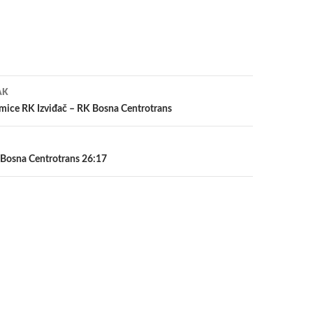
a
AK
mice RK Izviđač – RK Bosna Centrotrans
 Bosna Centrotrans 26:17