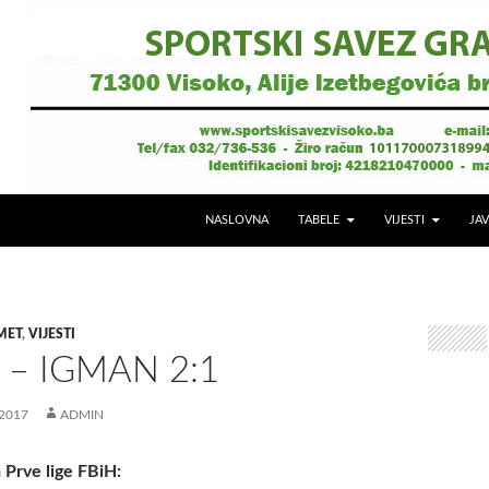
NASLOVNA
TABELE
VIJESTI
JAV
MET
,
VIJESTI
– IGMAN 2:1
2017
ADMIN
a Prve lige FBiH: