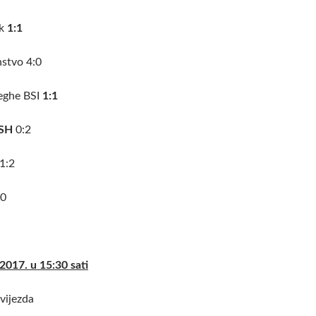
ik
1:1
nstvo 4:0
leghe BSI
1:1
SH
0:2
1:2
:0
2017. u 15:30 sati
vijezda