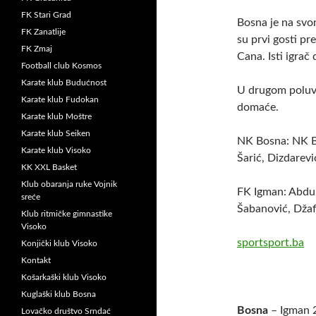
FK Stari Grad
Bosna je na svo
FK Zanatlije
su prvi gosti pr
FK Zmaj
Cana. Isti igrač
Football club Kosmos
Karate klub Budućnost
U drugom poluvr
Karate klub Fudokan
domaće.
Karate klub Moštre
Karate klub Seiken
NK Bosna: NK Bo
Karate klub Visoko
Šarić, Dizdarevi
KK XXL Basket
Klub obaranja ruke Vojnik
FK Igman: Abdul
sreće
Šabanović, Džafi
Klub ritmičke gimnastike
Visoko
sportsport.ba
Konjički klub Visoko
Kontakt
Košarkaški klub Visoko
Kuglaški klub Bosna
Bosna
– Igman 
Lovačko društvo Srndać