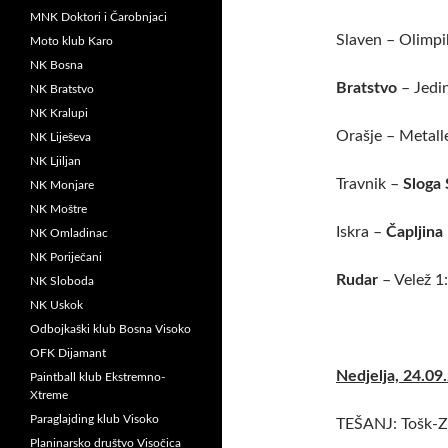
MNK Doktori i Čarobnjaci
Slaven – Olimp
Moto klub Karo
NK Bosna
Bratstvo
– Jedi
NK Bratstvo
NK Kralupi
Orašje – Metal
NK Liješeva
NK Ljiljan
Travnik –
Sloga
NK Monjare
NK Moštre
Iskra –
Čapljina
NK Omladinac
NK Poriječani
Rudar
– Velež 1
NK Sloboda
NK Uskok
Odbojkaški klub Bosna Visoko
OFK Dijamant
Nedjelja, 24.09.
Paintball klub Ekstremno-
Xtreme
Paraglajding klub Visoko
TEŠANJ: Tošk-Z
Planinarsko društvo Visočica