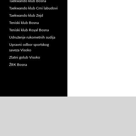
Taekwando klub Bosna
Taekwando klub Crni labudovi
Taekwando klub Zejd
Teniski klub Bosna
Teniski klub Royal Bosna
Udruženje rukometnih sudija
Upravni odbor sportskog
saveza Visoko
Zlatni golub Visoko
ŽRK Bosna