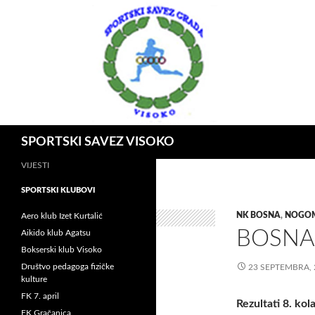
Idi
na
sadržaj
Pretraga
SPORTSKI SAVEZ VISOKO
VIJESTI
SPORTSKI KLUBOVI
NK BOSNA
,
NOGO
Aero klub Izet Kurtalić
BOSNA 
Aikido klub Agatsu
Bokserski klub Visoko
Društvo pedagoga fizičke
23 SEPTEMBRA, 
kulture
FK 7. april
Rezultati 8. kol
FK Gračanica