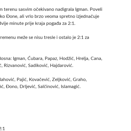
m terenu sasvim očekivano nadigrala Igman. Poveli
eko Đone, ali vrlo brzo veoma spretno izjednačuje
 dvije minute prije kraja pogađa za 2:1.
emenu meže se nisu tresle i ostalo je 2:1 za
sna: Igman, Ćubara, Papaz, Hodžić, Hrelja, Cana,
ć, Rizvanović, Sadiković, Hajdarović.
ahović, Pajić, Kovačević, Zeljković, Graho,
ć, Đono, Drljević, Salčinović, Islamagić.
2:1