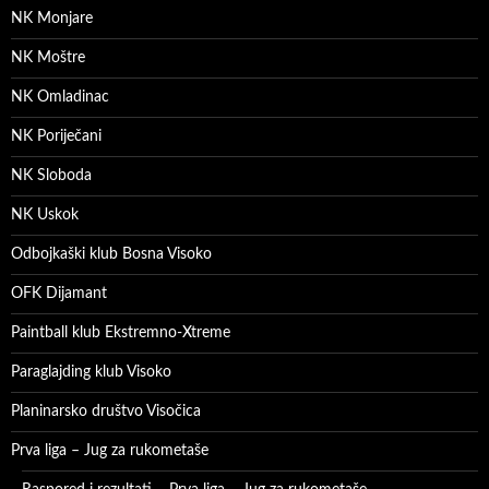
NK Monjare
NK Moštre
NK Omladinac
NK Poriječani
NK Sloboda
NK Uskok
Odbojkaški klub Bosna Visoko
OFK Dijamant
Paintball klub Ekstremno-Xtreme
Paraglajding klub Visoko
Planinarsko društvo Visočica
Prva liga – Jug za rukometaše