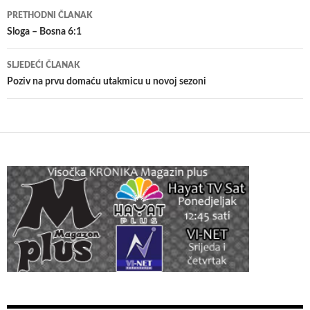
Navigacija
PRETHODNI ČLANAK
članaka
Sloga – Bosna 6:1
SLJEDEĆI ČLANAK
Poziv na prvu domaću utakmicu u novoj sezoni