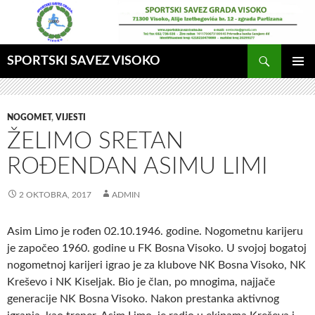
Idi
na
sadržaj
Pretraga
SPORTSKI SAVEZ VISOKO
GLAVNI
MENI
NOGOMET
,
VIJESTI
ŽELIMO SRETAN
ROĐENDAN ASIMU LIMI
2 OKTOBRA, 2017
ADMIN
Asim Limo je rođen 02.10.1946. godine. Nogometnu karijeru
je
započeo 1960. godine u FK Bosna Visoko. U svojoj bogatoj
nogometnoj karijeri igrao je za klubove NK Bosna Visoko, NK
Kreševo i NK Kiseljak.
Bio je član, po mnogima, najjače
generacije NK Bosna Visoko. Nakon prestanka aktivnog