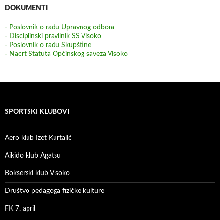
DOKUMENTI
- Poslovnik o radu Upravnog odbora
- Disciplinski pravilnik SS Visoko
- Poslovnik o radu Skupštine
- Nacrt Statuta Općinskog saveza Visoko
SPORTSKI KLUBOVI
Aero klub Izet Kurtalić
Aikido klub Agatsu
Bokserski klub Visoko
Društvo pedagoga fizičke kulture
FK 7. april