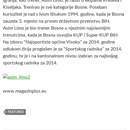
igranja, kao trener, Asim Limo, je radio u ekipama Kreševa i
Kiseljaka. Trenirao je sve kategorije Bosne. Poseban
kuriozitet je rad s Ivom Ištukom 1994. godine, kada je Bosna
zauzela 3. mjesto na prvom državnom prvenstvu BiH.
Asim Limo je bio trener Bosne u njezinim najslavnijim
trenutcima, kada je Bosna osvojila KUP i Super KUP BiH.
Na izboru “Najsportiste općine Visoko” za 2014. godine
odlukom žirija proglašen je za “Sportskog radnika” za 2014.
godinu, te je i na kantonalnom nivou izabran za najboljeg
sportskog radnika za 2014.
www.magazinplus.eu
FEATURED